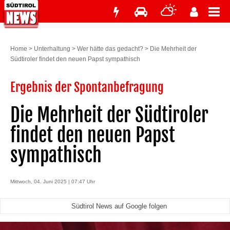
Home
>
Unterhaltung
>
Wer hätte das gedacht?
>
Die Mehrheit der
Südtiroler findet den neuen Papst sympathisch
Ergebnis der Spontanbefragung
Die Mehrheit der Südtiroler
findet den neuen Papst
sympathisch
Mittwoch, 04. Juni 2025 | 07:47 Uhr
Südtirol News auf Google folgen