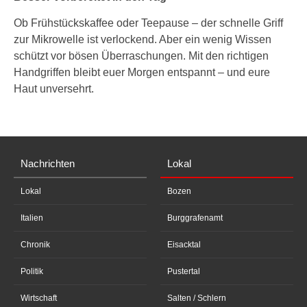
Ob Frühstückskaffee oder Teepause – der schnelle Griff
zur Mikrowelle ist verlockend. Aber ein wenig Wissen
schützt vor bösen Überraschungen. Mit den richtigen
Handgriffen bleibt euer Morgen entspannt – und eure
Haut unversehrt.
Nachrichten
Lokal
Lokal
Bozen
Italien
Burggrafenamt
Chronik
Eisacktal
Politik
Pustertal
Wirtschaft
Salten / Schlern