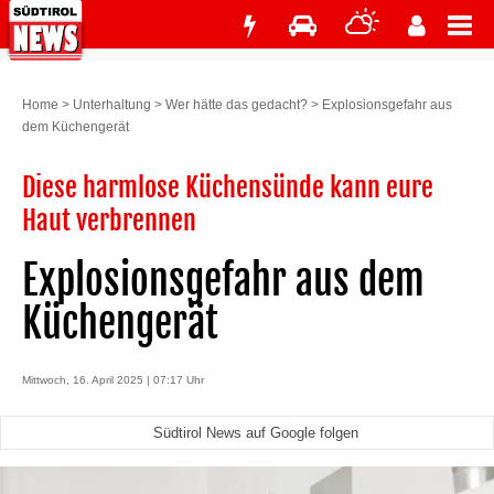
Home
>
Unterhaltung
>
Wer hätte das gedacht?
>
Explosionsgefahr aus
dem Küchengerät
Diese harmlose Küchensünde kann eure
Haut verbrennen
Explosionsgefahr aus dem
Küchengerät
Mittwoch, 16. April 2025 | 07:17 Uhr
Südtirol News auf Google folgen