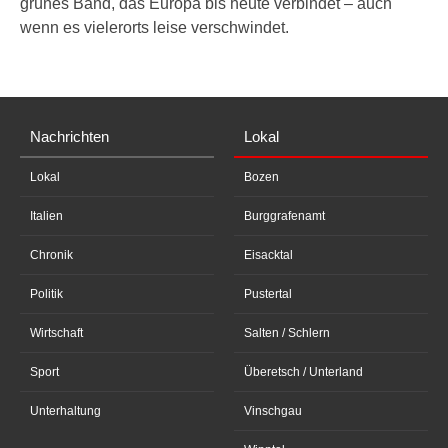
grünes Band, das Europa bis heute verbindet – auch
wenn es vielerorts leise verschwindet.
Nachrichten
Lokal
Lokal
Bozen
Italien
Burggrafenamt
Chronik
Eisacktal
Politik
Pustertal
Wirtschaft
Salten / Schlern
Sport
Überetsch / Unterland
Unterhaltung
Vinschgau