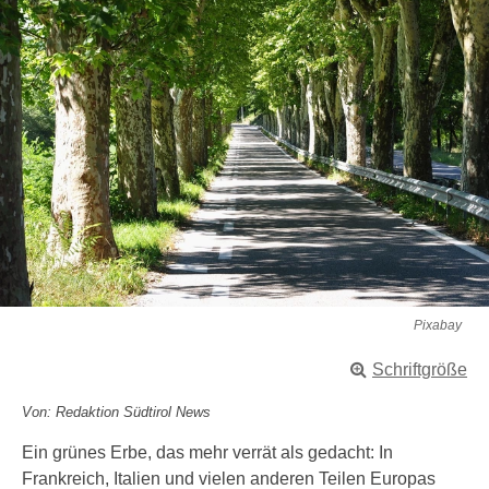
Pixabay
Schriftgröße
Von: Redaktion Südtirol News
Ein grünes Erbe, das mehr verrät als gedacht: In
Frankreich, Italien und vielen anderen Teilen Europas