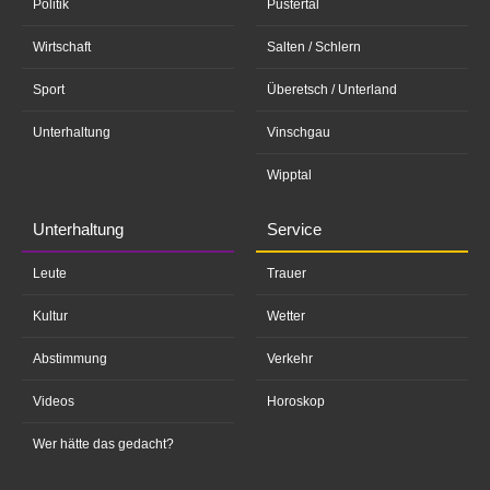
Politik
Pustertal
Wirtschaft
Salten / Schlern
Sport
Überetsch / Unterland
Unterhaltung
Vinschgau
Wipptal
Unterhaltung
Service
Leute
Trauer
Kultur
Wetter
Abstimmung
Verkehr
Videos
Horoskop
Wer hätte das gedacht?