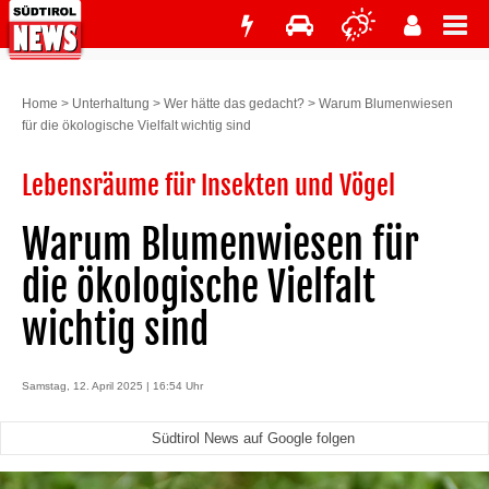
Home
>
Unterhaltung
>
Wer hätte das gedacht?
>
Warum Blumenwiesen
für die ökologische Vielfalt wichtig sind
Lebensräume für Insekten und Vögel
Warum Blumenwiesen für
die ökologische Vielfalt
wichtig sind
Samstag, 12. April 2025 | 16:54 Uhr
Südtirol News auf Google folgen