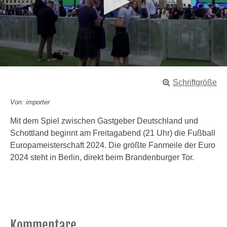
0
s
Schriftgröße
e
c
o
Von: importer
n
d
Mit dem Spiel zwischen Gastgeber Deutschland und
s
Schottland beginnt am Freitagabend (21 Uhr) die Fußball
o
f
Europameisterschaft 2024. Die größte Fanmeile der Euro
1
2024 steht in Berlin, direkt beim Brandenburger Tor.
m
i
n
u
t
e
,
3
Kommentare
4