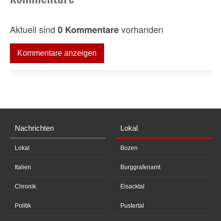
s
e
c
Aktuell sind
vorhanden
0 Kommentare
o
n
d
s
Kommentare anzeigen
Nachrichten
Lokal
Lokal
Bozen
Italien
Burggrafenamt
Chronik
Eisacktal
Politik
Pustertal