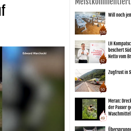
Meistkommentiert
uf
Will noch je
106
LH Kompatsc
beschert Sü
Netto vom Br
62
Zugfrust in S
50
Meran: Drec
der Passer 
Waschmittel
49
Übersprunge