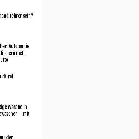
mand Lehrer sein?
her: Autonomie
dtirolern mehr
utto
üdtirol
kige Wäsche in
gewaschen – mit
n oder