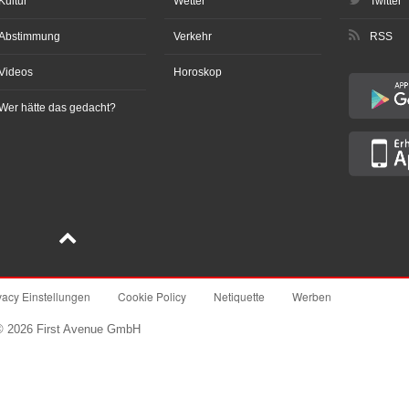
Kultur
Wetter
Twitter
Abstimmung
Verkehr
RSS
Videos
Horoskop
Wer hätte das gedacht?
vacy Einstellungen
Cookie Policy
Netiquette
Werben
© 2026 First Avenue GmbH