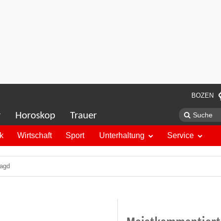
BOZEN
r
Horoskop
Trauer
ik
Wirtschaft
Sport
Unterhaltung
Service
jagd