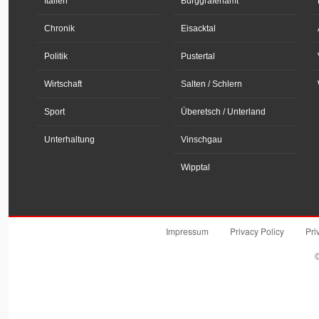
Italien
Burggrafenamt
Chronik
Eisacktal
Politik
Pustertal
Wirtschaft
Salten / Schlern
Sport
Überetsch / Unterland
Unterhaltung
Vinschgau
Wipptal
Impressum
Privacy Policy
Pri