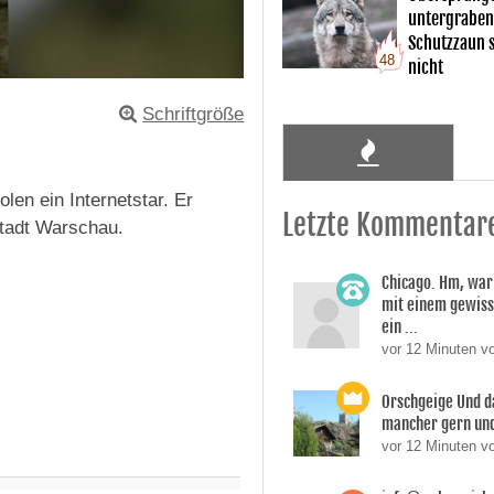
untergraben
Schutzzaun s
48
nicht
Schriftgröße
en ein Internetstar. Er
Letzte Kommentar
stadt Warschau.
Chicago. Hm, war
mit einem gewiss
ein ...
vor 12 Minuten v
Orschgeige Und d
mancher gern und 
vor 12 Minuten v