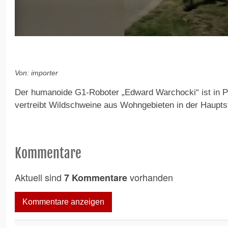
0
s
e
c
o
Von: importer
n
d
Der humanoide G1-Roboter „Edward Warchocki“ ist in Pol
s
o
vertreibt Wildschweine aus Wohngebieten in der Haupt
f
5
1
s
e
Kommentare
c
o
n
Aktuell sind
vorhanden
7 Kommentare
d
s
V
Kommentare anzeigen
o
l
u
m