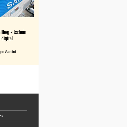
llbegleitschein
 digital
po Santini
ok