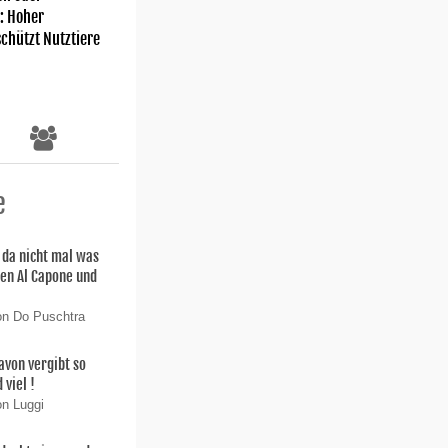
: Hoher
chützt Nutztiere
e
 da nicht mal was
en Al Capone und
on Do Puschtra
avon vergibt so
viel !
on Luggi