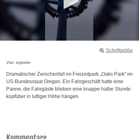
0
s
Schriftgröße
e
c
o
Von: importer
n
d
Dramatischer Zwischenfall im Freizeitpark „Oaks Park“ im
s
US-Bundesstaat Oregon. Ein Fahrgeschäft hatte eine
o
f
Panne, die Fahrgäste blieben eine knappe halbe Stunde
1
kopfüber in luftiger Höhe hängen.
m
i
n
u
t
e
,
1
Kommentare
4