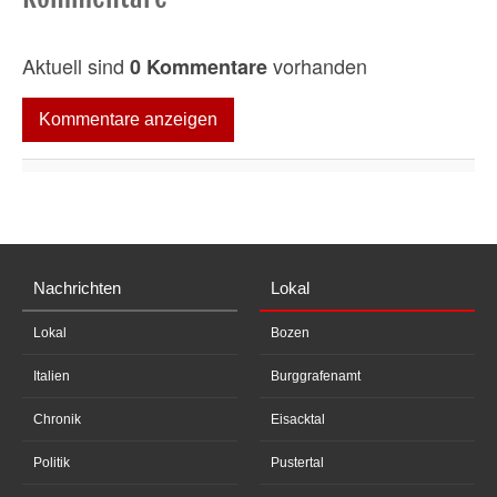
s
e
c
Aktuell sind
vorhanden
0 Kommentare
o
n
d
s
Kommentare anzeigen
Nachrichten
Lokal
Lokal
Bozen
Italien
Burggrafenamt
Chronik
Eisacktal
Politik
Pustertal