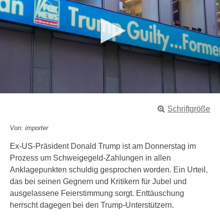
0
s
Schriftgröße
e
c
o
Von: importer
n
d
Ex-US-Präsident Donald Trump ist am Donnerstag im
s
Prozess um Schweigegeld-Zahlungen in allen
o
f
Anklagepunkten schuldig gesprochen worden. Ein Urteil,
1
das bei seinen Gegnern und Kritikern für Jubel und
m
i
ausgelassene Feierstimmung sorgt. Enttäuschung
n
herrscht dagegen bei den Trump-Unterstützern.
u
t