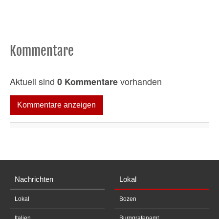
e
,
4
4
s
e
Kommentare
c
o
n
d
Aktuell sind
vorhanden
0 Kommentare
s
Kommentare anzeigen
Nachrichten
Lokal
Lokal
Bozen
Italien
Burggrafenamt