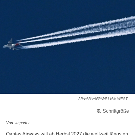
APA/APA/AFP/WILLIAM WEST
Schriftgröße
Von: importer
Qantas Airways will ab Herbst 2027 die weltweit längsten