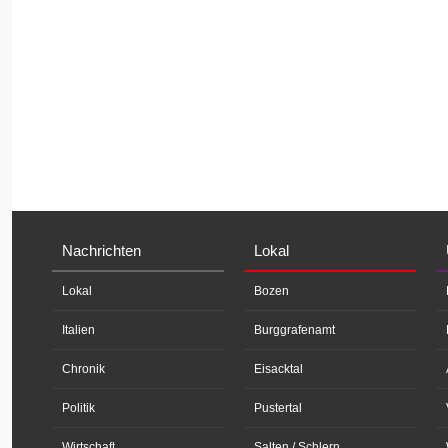
Nachrichten
Lokal
Lokal
Bozen
Italien
Burggrafenamt
Chronik
Eisacktal
Politik
Pustertal
Wirtschaft
Salten / Schlern