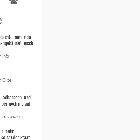
e
h dachte immer du
stengebäude! Hosch
 info
n Gitte
n Radhassern. Und
elber noch nie auf
n Savonarola
och mehr
 so hat der Staat