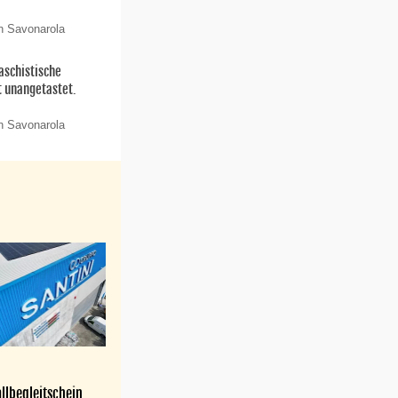
n Savonarola
aschistische
t unangetastet.
n Savonarola
llbegleitschein