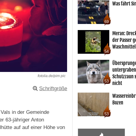
Was fährt Si
69
Meran: Drec
der Passer 
Waschmittel
54
Übersprunge
untergraben
Schutzzaun s
fotolia.de/pim pic
53
nicht
Schriftgröße
Wassereinbr
Bozen
 Vals in der Gemeinde
53
er 63-jähriger Anton
hütte auf auf einer Höhe von