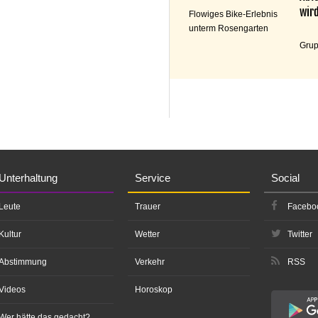
wird
Flowiges Bike-Erlebnis
unterm Rosengarten
Grup
Unterhaltung
Service
Social
Leute
Trauer
Facebo
Kultur
Wetter
Twitter
Abstimmung
Verkehr
RSS
Videos
Horoskop
Wer hätte das gedacht?