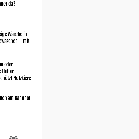
nner da?
kige Wäsche in
gewaschen – mit
n oder
: Hoher
chützt Nutztiere
uch am Bahnhof