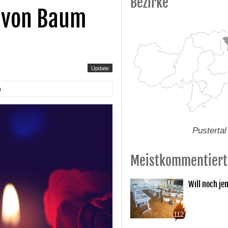
Bezirke
 von Baum
Update
n
Pustertal
Meistkommentiert
Will noch je
112