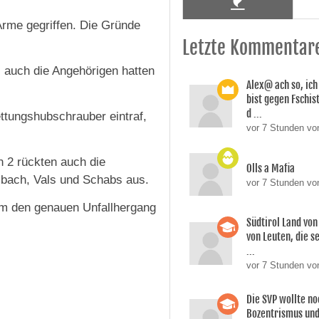
Arme gegriffen. Die Gründe
Letzte Kommentar
 auch die Angehörigen hatten
Alex@ ach so, ic
bist gegen Fschi
d ...
ettungshubschrauber eintraf,
vor 7 Stunden von
 2 rückten auch die
Olls a Mafia
lbach, Vals und Schabs aus.
vor 7 Stunden vo
um den genauen Unfallhergang
Südtirol Land vo
von Leuten, die s
...
vor 7 Stunden vo
Die SVP wollte n
Bozentrismus und