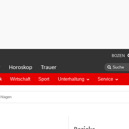
BOZEN
r
Horoskop
Trauer
ik
Wirtschaft
Sport
Unterhaltung
Service
chlagen