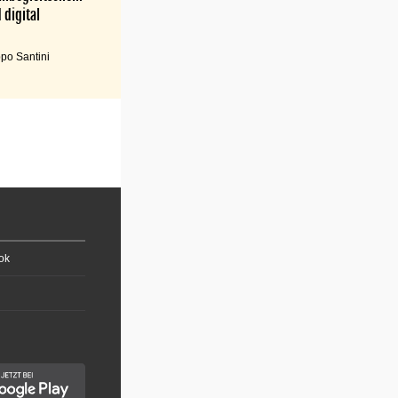
 digital
po Santini
ok