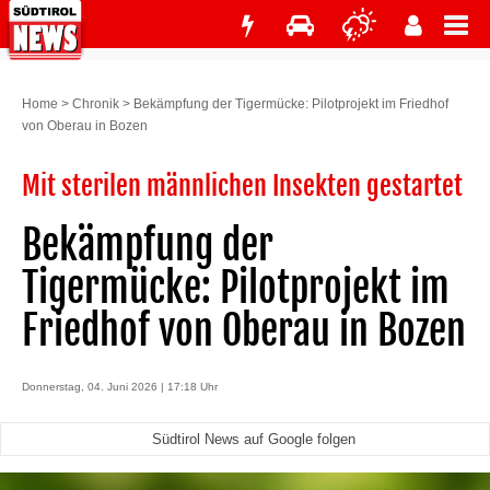
Home
>
Chronik
>
Bekämpfung der Tigermücke: Pilotprojekt im Friedhof
von Oberau in Bozen
Mit sterilen männlichen Insekten gestartet
Bekämpfung der
Tigermücke: Pilotprojekt im
Friedhof von Oberau in Bozen
Donnerstag, 04. Juni 2026 | 17:18 Uhr
Südtirol News auf Google folgen