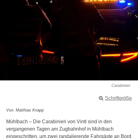
Carabinieri
Schriftgröße
Von: Matthias Knapp
Mühlbach – Die Carabinieri von Vintl sind in den
vergangenen Tagen am Zugbahnhof in Mühlbach
eingeschritten, um zwei randalierende Fahrgäste an Bord