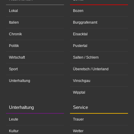
Lokal
Bozen
Italien
Burggrafenamt
Chronik
Eisacktal
Politik
Pustertal
Wirtschaft
Salten / Schlern
Sport
Überetsch / Unterland
Unterhaltung
Vinschgau
Wipptal
Unterhaltung
Service
Leute
Trauer
Kultur
Wetter