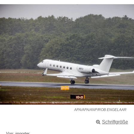
APA/APA/ANP/ROB ENGELAAR
Schriftgröße
Von: importer