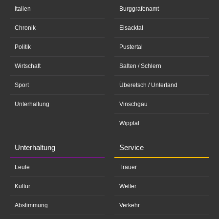
Italien
Burggrafenamt
Chronik
Eisacktal
Politik
Pustertal
Wirtschaft
Salten / Schlern
Sport
Überetsch / Unterland
Unterhaltung
Vinschgau
Wipptal
Unterhaltung
Service
Leute
Trauer
Kultur
Wetter
Abstimmung
Verkehr