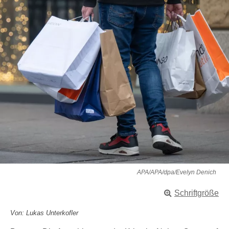
APA/APA/dpa/Evelyn Denich
Schriftgröße
Von: Lukas Unterkofler