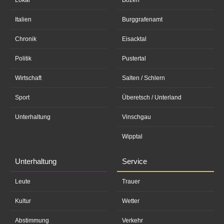
Lokal
Bozen
Italien
Burggrafenamt
Chronik
Eisacktal
Politik
Pustertal
Wirtschaft
Salten / Schlern
Sport
Überetsch / Unterland
Unterhaltung
Vinschgau
Wipptal
Unterhaltung
Service
Leute
Trauer
Kultur
Wetter
Abstimmung
Verkehr