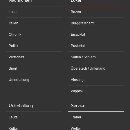
Nachrichten
Lokal
Lokal
Bozen
Italien
Burggrafenamt
Chronik
Eisacktal
Politik
Pustertal
Wirtschaft
Salten / Schlern
Sport
Überetsch / Unterland
Unterhaltung
Vinschgau
Wipptal
Unterhaltung
Service
Leute
Trauer
Kultur
Wetter