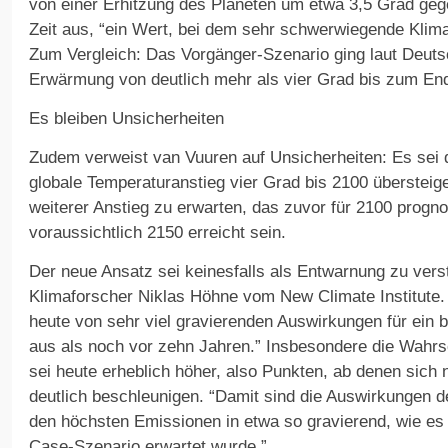
von einer Erhitzung des Planeten um etwa 3,5 Grad gege
Zeit aus, “ein Wert, bei dem sehr schwerwiegende Klima
Zum Vergleich: Das Vorgänger-Szenario ging laut Deuts
Erwärmung von deutlich mehr als vier Grad bis zum En
Es bleiben Unsicherheiten
Zudem verweist van Vuuren auf Unsicherheiten: Es sei 
globale Temperaturanstieg vier Grad bis 2100 überstei
weiterer Anstieg zu erwarten, das zuvor für 2100 progn
voraussichtlich 2150 erreicht sein.
Der neue Ansatz sei keinesfalls als Entwarnung zu verst
Klimaforscher Niklas Höhne vom New Climate Institute.
heute von sehr viel gravierenden Auswirkungen für ein
aus als noch vor zehn Jahren.” Insbesondere die Wahrs
sei heute erheblich höher, also Punkten, ab denen sich
deutlich beschleunigen. “Damit sind die Auswirkungen d
den höchsten Emissionen in etwa so gravierend, wie e
Case-Szenario erwartet wurde.”