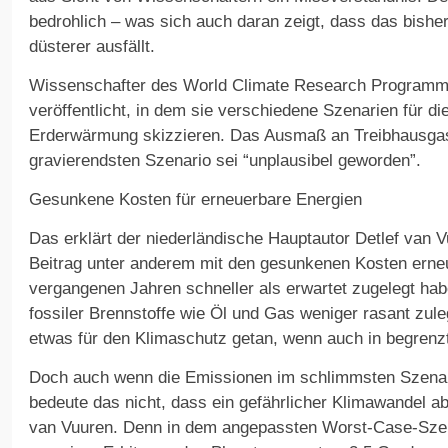
bedrohlich – was sich auch daran zeigt, dass das bishe
düsterer ausfällt.
Wissenschafter des World Climate Research Programme
veröffentlicht, in dem sie verschiedene Szenarien für di
Erderwärmung skizzieren. Das Ausmaß an Treibhausga
gravierendsten Szenario sei “unplausibel geworden”.
Gesunkene Kosten für erneuerbare Energien
Das erklärt der niederländische Hauptautor Detlef van 
Beitrag unter anderem mit den gesunkenen Kosten erneu
vergangenen Jahren schneller als erwartet zugelegt ha
fossiler Brennstoffe wie Öl und Gas weniger rasant zul
etwas für den Klimaschutz getan, wenn auch in begren
Doch auch wenn die Emissionen im schlimmsten Szenario
bedeute das nicht, dass ein gefährlicher Klimawandel a
van Vuuren. Denn in dem angepassten Worst-Case-Sze