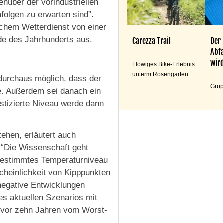
nüber der vorindustriellen
folgen zu erwarten sind”.
chem Wetterdienst von einer
de des Jahrhunderts aus.
Carezza Trail
Der
Abfa
wird
Flowiges Bike-Erlebnis
unterm Rosengarten
durchaus möglich, dass der
Grup
ge. Außerdem sei danach ein
ostizierte Niveau werde dann
ehen, erläutert auch
 “Die Wissenschaft geht
 bestimmtes Temperaturniveau
cheinlichkeit von Kipppunkten
 negative Entwicklungen
es aktuellen Szenarios mit
s vor zehn Jahren vom Worst-