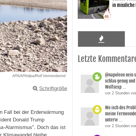
in missliche
46
Letzte Kommentar
@napoleon nein s
APA/APA/dpa/Rolf Vennenbernd
schlau genug und
Wolfsexp ...
Schriftgröße
vor 2 Stunden vo
Wo isch des Prob
n Fall bei der Erderwärmung
meine Fernwonde
unterw ...
sident Donald Trump
vor 2 Stunden v
ima-Alarmismus”. Doch das ist
r Klimawandel bleibe