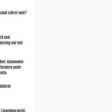
mand Lehrer sein?
ick und
utzung nur mit
her: Autonomie
dtirolern mehr
utto
üdtirol
: Linienbus gerät