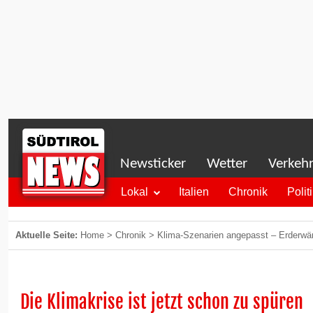
Newsticker
Wetter
Verkeh
Lokal
Italien
Chronik
Polit
Aktuelle Seite:
Home
>
Chronik
>
Klima-Szenarien angepasst – Erderwär
Die Klimakrise ist jetzt schon zu spüren