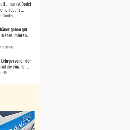
f ...nur ist Dödel
einen deal z ...
n Doolin
thäuer gehen gut
ein konsumieren,
 diskret
ie Lehrpersonen der
nd die einzige ...
on RS