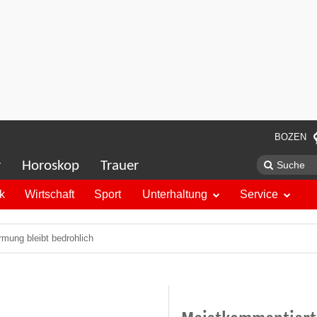
BOZEN
r
Horoskop
Trauer
ik
Wirtschaft
Sport
Unterhaltung
Service
mung bleibt bedrohlich