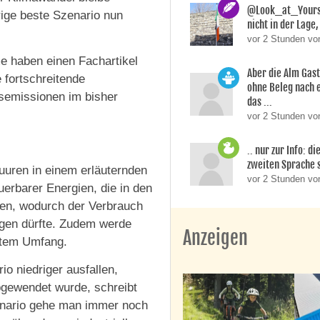
@Look_at_Yoursel
rige beste Szenario nun
nicht in der Lage, 
vor 2 Stunden vo
 haben einen Fachartikel
Aber die Alm Gas
e fortschreitende
ohne Beleg nach 
semissionen im bisher
das ...
vor 2 Stunden von
.. nur zur Info: d
zweiten Sprache si
Vuuren in einem erläuternden
vor 2 Stunden v
erbarer Energien, die in den
ben, wodurch der Verbrauch
egen dürfte. Zudem werde
Anzeigen
ztem Umfang.
 niedriger ausfallen,
bgewendet wurde, schreibt
nario gehe man immer noch