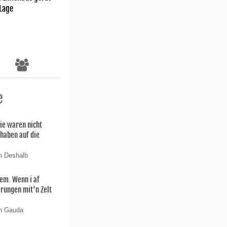
 Lage
e
ie waren nicht
 haben auf die
n Deshalb
lem. Wenn i af
rungen mit'n Zelt
on Gauda