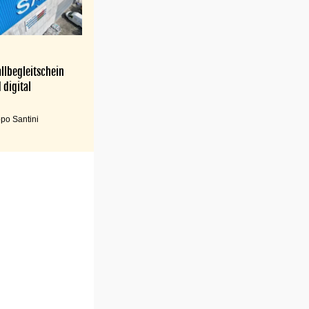
llbegleitschein
 digital
po Santini