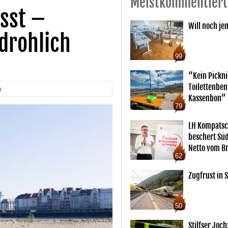
Meistkommentiert
sst –
Will noch je
drohlich
99
“Kein Pickn
Toilettenben
n
Kassenbon”
79
LH Kompatsc
beschert Sü
Netto vom Br
62
Zugfrust in S
50
Stilfser Joch