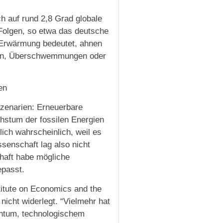
 auf rund 2,8 Grad globale
Folgen, so etwa das deutsche
 Erwärmung bedeutet, ahnen
rben, Überschwemmungen oder
en
Szenarien: Erneuerbare
chstum der fossilen Energien
ich wahrscheinlich, weil es
ssenschaft lag also nicht
chaft habe mögliche
epasst.
itute on Economics and the
nicht widerlegt. “Vielmehr hat
ntum, technologischem