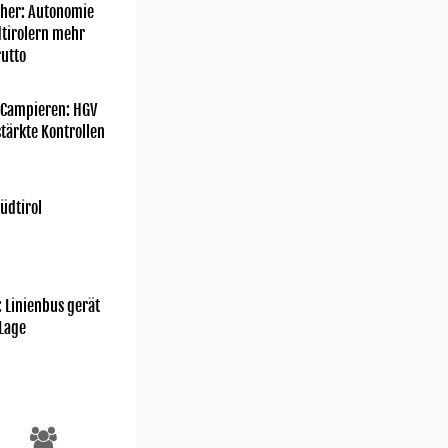
her: Autonomie
dtirolern mehr
utto
 Campieren: HGV
tärkte Kontrollen
üdtirol
: Linienbus gerät
 Lage