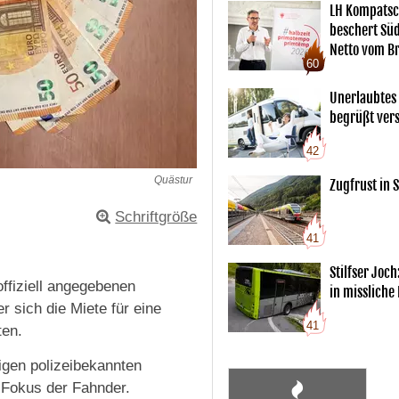
LH Kompatsc
beschert Sü
Netto vom Br
60
Unerlaubtes
begrüßt vers
42
Quästur
Zugfrust in S
Schriftgröße
41
Stilfser Joch
offiziell angegebenen
in missliche
r sich die Miete für eine
41
ten.
igen polizeibekannten
 Fokus der Fahnder.