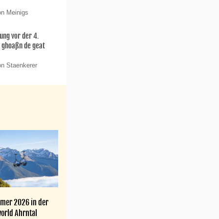
on Meinigs
ung vor der 4.
o ghoaßn de geat
on Staenkerer
mer 2026 in der
orld Ahrntal