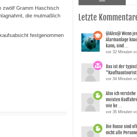
wie zwölf Gramm Haschisch
Letzte Kommentar
hlagnahmt, die mutmaßlich
@Alex@ Wenn je
rkaufsabsicht festgenommen
Alarmanlage knac
kann, sind ...
vor 32 Minuten v
Das ist der typis
"Kaufhaustouris
vor 34 Minuten vo
Also ich verstehe 
meisten Radfahre
wie ke ...
vor 35 Minuten v
Die Busse sind oft
nicht alle Perso