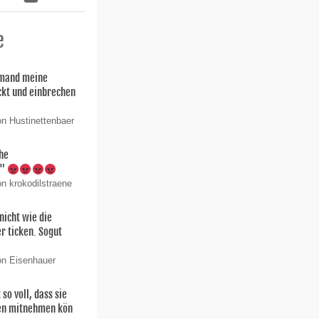
e
mand meine
kt und einbrechen
on Hustinettenbaer
che
t"
n krokodilstraene
nicht wie die
r ticken. Sogut
on Eisenhauer
 so voll, dass sie
nen mitnehmen kön