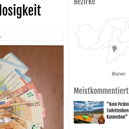
Bezirke
losigkeit
n
Bozen
Meistkommentiert
“Kein Pickn
Toilettenben
Kassenbon”
75