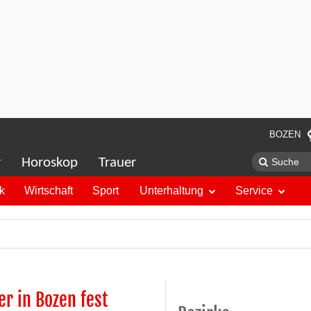
BOZEN
r
Horoskop
Trauer
ik
Wirtschaft
Sport
Unterhaltung
Service
r in Bozen fest