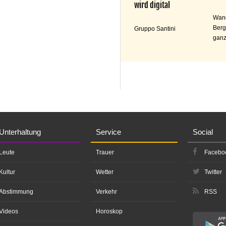
wird digital
Wand
Berg
Gruppo Santini
ganz
Unterhaltung
Service
Social
Leute
Trauer
Facebo
Kultur
Wetter
Twitter
Abstimmung
Verkehr
RSS
Videos
Horoskop