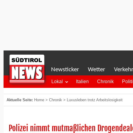
Newsticker
Wetter
Verkeh
Lokal
Italien
Chronik
Polit
Aktuelle Seite:
Home
>
Chronik
>
Luxusleben trotz Arbeitslosigkeit
Polizei nimmt mutmaßlichen Drogendeale