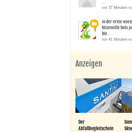
...
vor 37 Minuten v
in der erste worn
hitzewelle hots j
bis ...
vor 41 Minuten v
Anzeigen
Der
Som
Abfallbegleitschein
Skiw