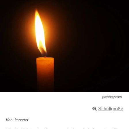
pixabay.com
Schriftgröße
Von: importer