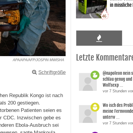
in missliche
46
Letzte Kommentar
APA/APA/AFP/JOSPIN MWISHA
Schriftgröße
@napoleon nein s
schlau genug und
Wolfsexp ...
vor 7 Stunden vo
chen Republik Kongo ist nach
ls 200 gestiegen.
Wo isch des Prob
orbenen Patienten seien es
meine Fernwonde
unterw ...
er CDC. Inzwischen gebe es
vor 7 Stunden v
anderen Ebola-Ausbruch sei
 gewesen, sagte Mankoula.