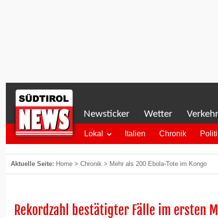
Newsticker
Wetter
Verkeh
Lokal
Italien
Chronik
Polit
Aktuelle Seite:
Home
>
Chronik
>
Mehr als 200 Ebola-Tote im Kongo
Rekordzahl bestätigter Fälle im ersten 