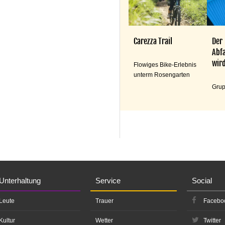
Carezza Trail
Der
Abfa
wird
Flowiges Bike-Erlebnis
unterm Rosengarten
Grup
Unterhaltung
Service
Social
Leute
Trauer
Facebo
Kultur
Wetter
Twitter