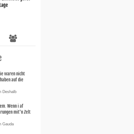
 Lage
e
ie waren nicht
 haben auf die
n Deshalb
lem. Wenn i af
rungen mit'n Zelt
on Gauda