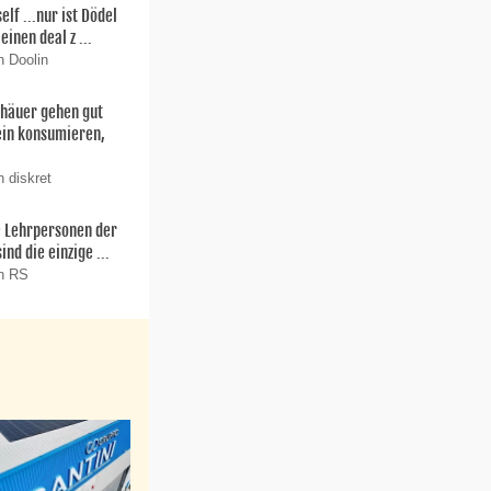
f ...nur ist Dödel
einen deal z ...
n Doolin
thäuer gehen gut
ein konsumieren,
 diskret
ie Lehrpersonen der
nd die einzige ...
on RS