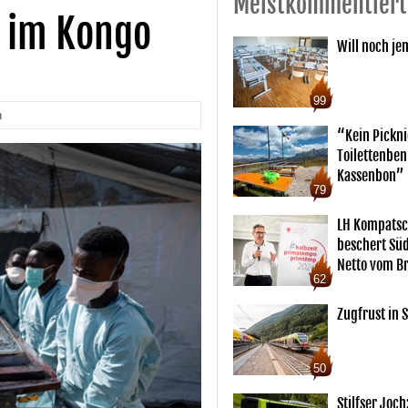
Meistkommentiert
e im Kongo
Will noch je
99
n
“Kein Pickn
Toilettenben
Kassenbon”
79
LH Kompatsc
beschert Sü
Netto vom Br
62
Zugfrust in S
50
Stilfser Joch