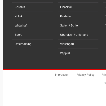
Chronik
Eisacktal
Politik
Pustertal
Wirtschaft
Salten / Schlern
Sport
Überetsch / Unterland
Unterhaltung
Vinschgau
Wipptal
Impressum
Privacy Policy
Pri