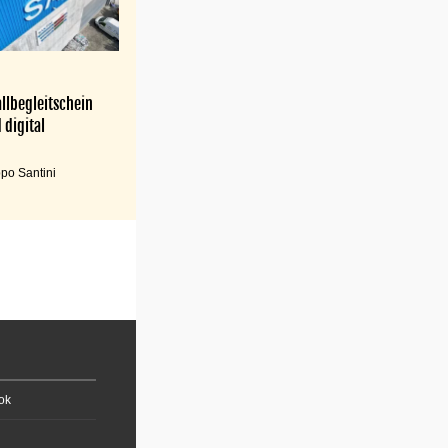
llbegleitschein
 digital
po Santini
ok