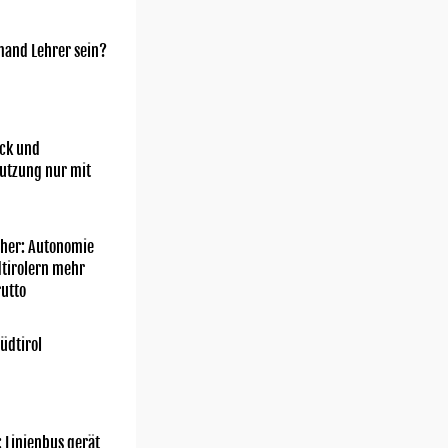
mand Lehrer sein?
ick und
utzung nur mit
her: Autonomie
dtirolern mehr
utto
üdtirol
: Linienbus gerät