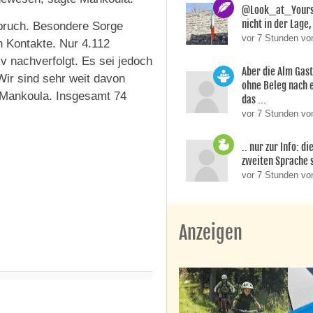
@Look_at_Yoursel
nicht in der Lage, 
sbruch. Besondere Sorge
vor 7 Stunden vo
n Kontakte. Nur 4.112
iv nachverfolgt. Es sei jedoch
Aber die Alm Gas
ir sind sehr weit davon
ohne Beleg nach 
te Mankoula. Insgesamt 74
das ...
vor 7 Stunden von
.. nur zur Info: d
zweiten Sprache si
vor 7 Stunden v
Anzeigen