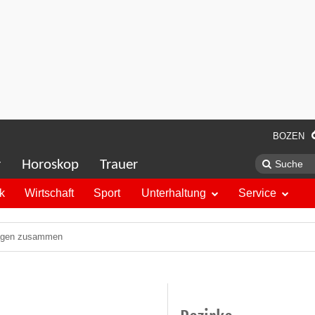
BOZEN
r
Horoskop
Trauer
ik
Wirtschaft
Sport
Unterhaltung
Service
rwagen zusammen