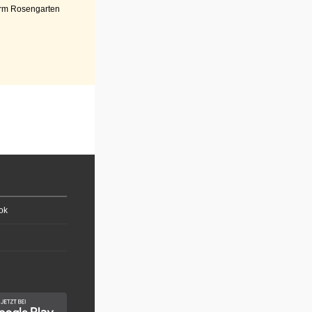
rm Rosengarten
ok