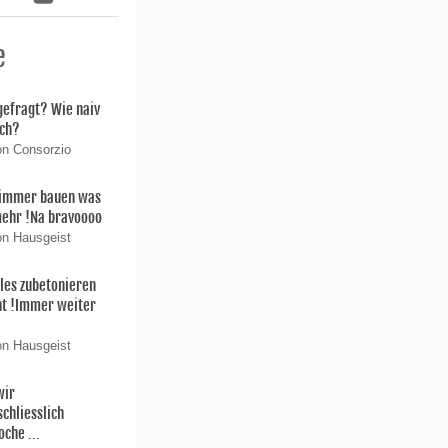
e
gefragt? Wie naiv
ich?
on Consorzio
immer bauen was
mehr !Na bravoooo
on Hausgeist
lles zubetonieren
ht !Immer weiter
on Hausgeist
wir
chliesslich
che ...