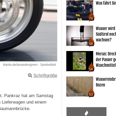
Was fährt Si
74
Wasser wird 
Südtirol noc
wachsen?
58
Meran: Drec
der Passer 
Waschmittel
fotolia.de/lassedesignen - Symbolbild
54
Schriftgröße
Wassereinbr
Bozen
53
 St. Pankraz hat am Samstag
m Lieferwagen und einem
 Baumannbrücke.