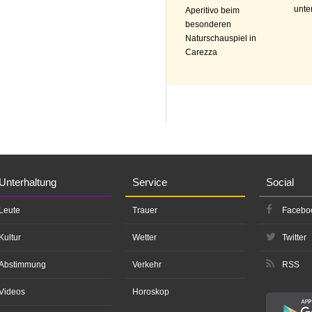
unte
Aperitivo beim
besonderen
Naturschauspiel in
Carezza
Unterhaltung
Service
Social
Leute
Trauer
Facebo
Kultur
Wetter
Twitter
Abstimmung
Verkehr
RSS
Videos
Horoskop