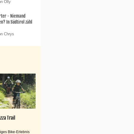
on Olly
rter - Niemand
n? In Südtirol zähl
on Chrys
zza Trail
iges Bike-Erlebnis