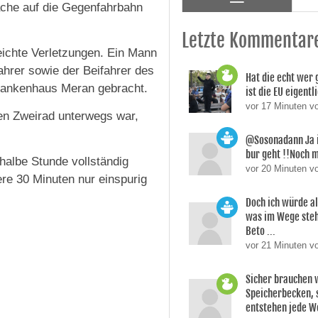
ache auf die Gegenfahrbahn
Letzte Kommentar
leichte Verletzungen. Ein Mann
ahrer sowie der Beifahrer des
Hat die echt wer 
rankenhaus Meran gebracht.
ist die EU eigentl
vor 17 Minuten v
ten Zweirad unterwegs war,
@Sosonadann Ja 
bur geht !!Noch 
halbe Stunde vollständig
vor 20 Minuten v
ere 30 Minuten nur einspurig
Doch ich würde a
was im Wege ste
Beto ...
vor 21 Minuten v
Sicher brauchen 
Speicherbecken, s
entstehen jede Wo