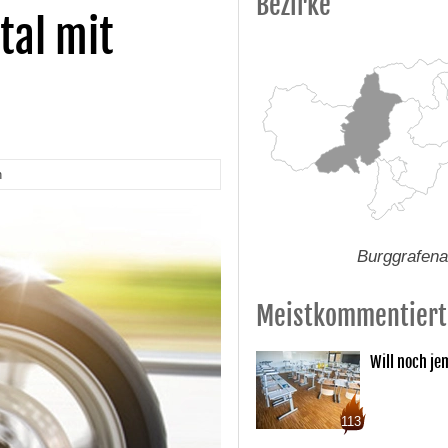
Bezirke
tal mit
n
Burggrafen
Meistkommentiert
Will noch je
113