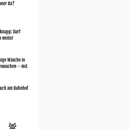
nner da?
knapp: Darf
h weiter
kige Wäsche in
gewaschen – mit
uch am Bahnhof