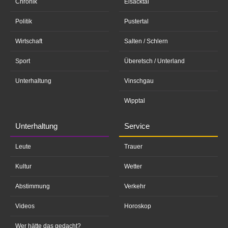
Chronik
Eisacktal
Politik
Pustertal
Wirtschaft
Salten / Schlern
Sport
Überetsch / Unterland
Unterhaltung
Vinschgau
Wipptal
Unterhaltung
Service
Leute
Trauer
Kultur
Wetter
Abstimmung
Verkehr
Videos
Horoskop
Wer hätte das gedacht?