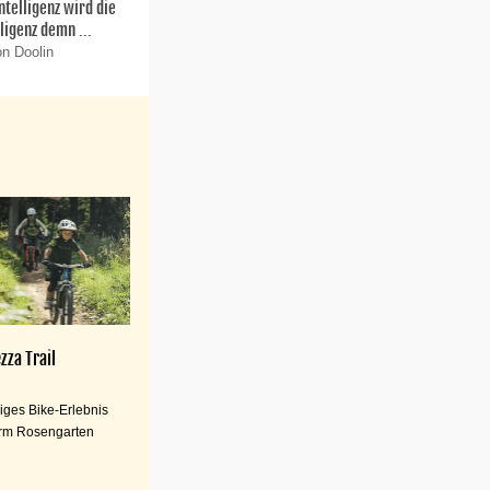
Intelligenz wird die
ligenz demn ...
on Doolin
zza Trail
iges Bike-Erlebnis
rm Rosengarten