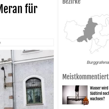
Bezirke
Meran für
n
Burggrafen
Meistkommentiert
Wasser wird 
Südtirol noc
wachsen?
121