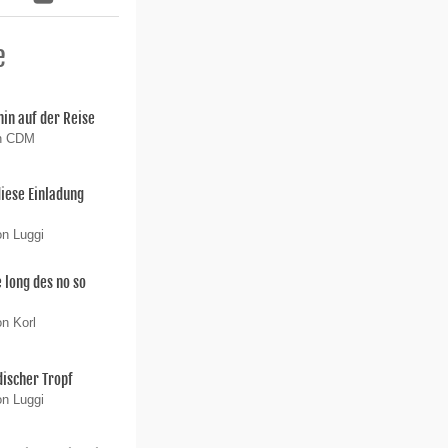
e
hin auf der Reise
on CDM
diese Einladung
on Luggi
 long des no so
on Korl
ischer Tropf
on Luggi