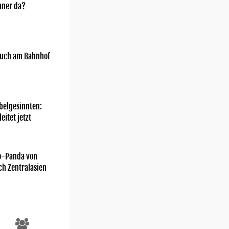
nner da?
uch am Bahnhof
belgesinnten:
eitet jetzt
o-Panda von
ch Zentralasien