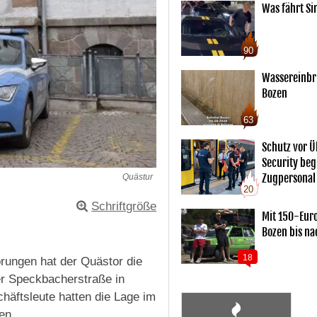
Was fährt Si
90
Wassereinbr
Bozen
63
Schutz vor Ü
Security begl
Zugpersonal
Quästur
20
Schriftgröße
Mit 150-Eur
Bozen bis na
18
ungen hat der Quästor die
er Speckbacherstraße in
äftsleute hatten die Lage im
en.