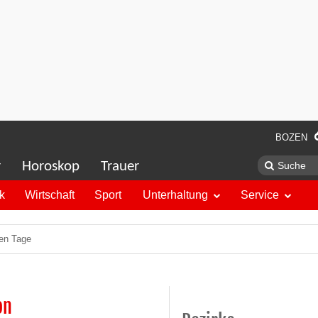
BOZEN
r
Horoskop
Trauer
ik
Wirtschaft
Sport
Unterhaltung
Service
ben Tage
on