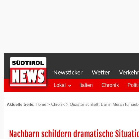
Newsticker
Wetter
Verkeh
Lokal
Italien
Chronik
Polit
Aktuelle Seite:
Home
>
Chronik
>
Quästor schließt Bar in Meran für sie
Nachbarn schildern dramatische Situati