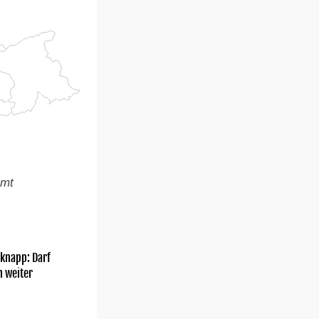
amt
knapp: Darf
h weiter