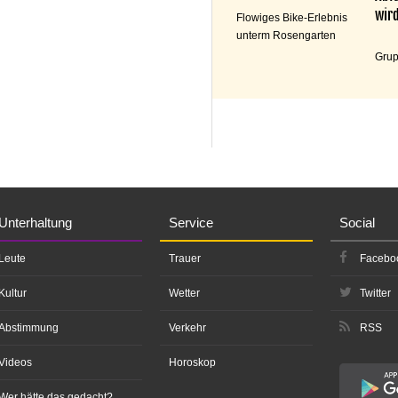
wird
Flowiges Bike-Erlebnis
unterm Rosengarten
Grup
Unterhaltung
Service
Social
Leute
Trauer
Facebo
Kultur
Wetter
Twitter
Abstimmung
Verkehr
RSS
Videos
Horoskop
Wer hätte das gedacht?