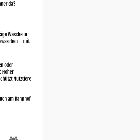
nner da?
kige Wäsche in
gewaschen – mit
n oder
: Hoher
chützt Nutztiere
uch am Bahnhof