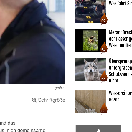
Was fährt Si
69
Meran: Drec
der Passer 
Waschmittel
54
Übersprunge
untergraben
Schutzzaun s
53
nicht
gmbz
Wassereinbr
Bozen
Schriftgröße
53
und das
uslinien gemeinsame