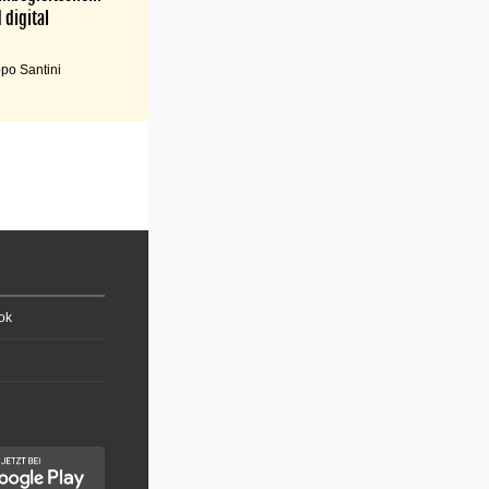
 digital
po Santini
ok