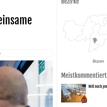
Bezirke
meinsame
n
Bozen
Meistkommentiert
Will noch je
112