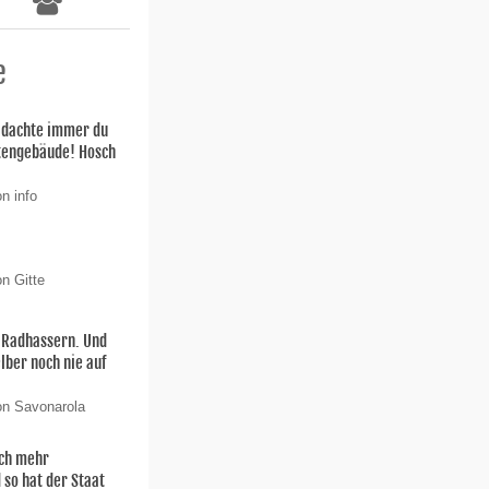
e
h dachte immer du
stengebäude! Hosch
n info
n Gitte
n Radhassern. Und
elber noch nie auf
on Savonarola
och mehr
 so hat der Staat