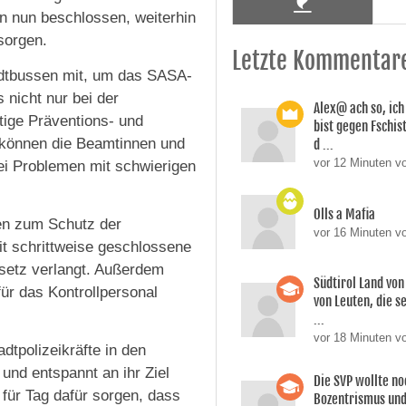
n nun beschlossen, weiterhin
sorgen.
Letzte Kommentar
adtbussen mit, um das SASA-
 nicht nur bei der
Alex@ ach so, ic
htige Präventions- und
bist gegen Fschi
 können die Beamtinnen und
d ...
vor 12 Minuten vo
i Problemen mit schwierigen
Olls a Mafia
en zum Schutz der
vor 16 Minuten vo
it schrittweise geschlossene
setz verlangt. Außerdem
Südtirol Land vo
ür das Kontrollpersonal
von Leuten, die s
...
vor 18 Minuten v
tpolizeikräfte in den
und entspannt an ihr Ziel
Die SVP wollte n
für Tag dafür sorgen, dass
Bozentrismus und