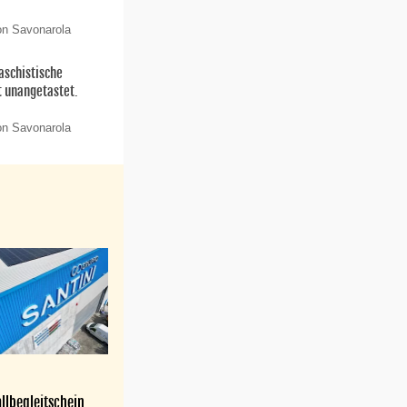
on Savonarola
aschistische
t unangetastet.
on Savonarola
llbegleitschein