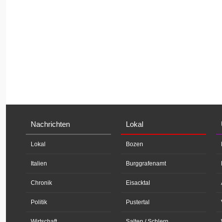
Nachrichten
Lokal
Lokal
Bozen
Italien
Burggrafenamt
Chronik
Eisacktal
Politik
Pustertal
Wirtschaft
Salten / Schlern