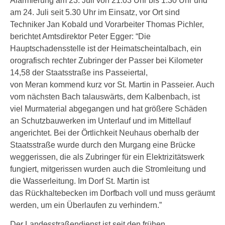
Alarmierung am 23. Juli von 21.03 Uhr bis 1.30 Uhr und
am 24. Juli seit 5.30 Uhr im Einsatz, vor Ort sind
Techniker Jan Kobald und Vorarbeiter Thomas Pichler,
berichtet Amtsdirektor Peter Egger: “Die
Hauptschadensstelle ist der Heimatscheintalbach, ein
orografisch rechter Zubringer der Passer bei Kilometer
14,58 der Staatsstraße ins Passeiertal,
von Meran kommend kurz vor St. Martin in Passeier. Auch
vom nächsten Bach talauswärts, dem Kalbenbach, ist
viel Murmaterial abgegangen und hat größere Schäden
an Schutzbauwerken im Unterlauf und im Mittellauf
angerichtet. Bei der Örtlichkeit Neuhaus oberhalb der
Staatsstraße wurde durch den Murgang eine Brücke
weggerissen, die als Zubringer für ein Elektrizitätswerk
fungiert, mitgerissen wurden auch die Stromleitung und
die Wasserleitung. Im Dorf St. Martin ist
das Rückhaltebecken im Dorfbach voll und muss geräumt
werden, um ein Überlaufen zu verhindern.”
Der Landesstraßendienst ist seit den frühen