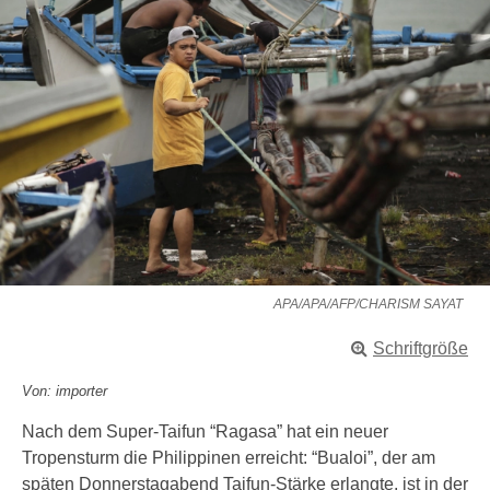
APA/APA/AFP/CHARISM SAYAT
Schriftgröße
Von: importer
Nach dem Super-Taifun “Ragasa” hat ein neuer
Tropensturm die Philippinen erreicht: “Bualoi”, der am
späten Donnerstagabend Taifun-Stärke erlangte, ist in der