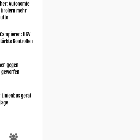
her: Autonomie
dtirolern mehr
utto
 Campieren: HGV
tärkte Kontrollen
chen gegen
e geworfen
: Linienbus gerät
 Lage