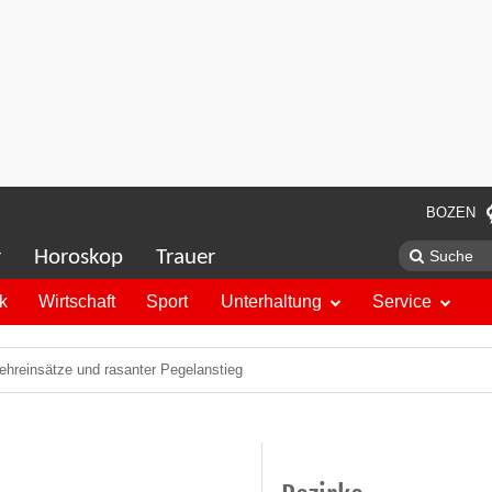
BOZEN
r
Horoskop
Trauer
ik
Wirtschaft
Sport
Unterhaltung
Service
ehreinsätze und rasanter Pegelanstieg