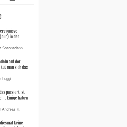
e
ereignisse
(nur) in der
.
on Sosonadann
adeln auf der
tut man sich das
n Luggi
das passiert ist
e - . Einige haben
n Andreas K.
 diesmal keine