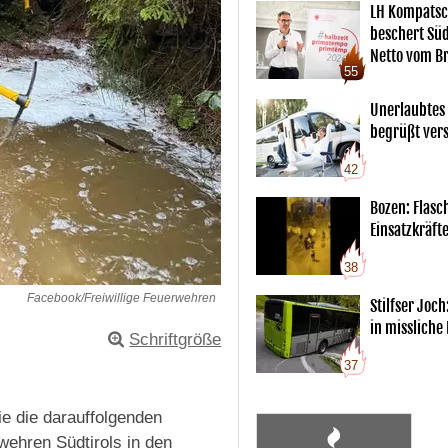
LH Kompatsc
beschert Sü
Netto vom Br
55
Unerlaubtes
begrüßt vers
42
Bozen: Flas
Einsatzkräft
38
Facebook/Freiwillige Feuerwehren
Stilfser Joch
in missliche
Schriftgröße
37
e die darauffolgenden
wehren Südtirols in den