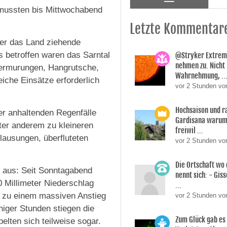
 mussten bis Mittwochabend
Letzte Kommentar
ber das Land ziehende
s betroffen waren das Sarntal
@Stryker Extrem
nehmen zu. Nicht 
Vermurungen, Hangrutsche,
Wahrnehmung, ..
che Einsätze erforderlich
vor 2 Stunden v
Hochsaison und r
r anhaltenden Regenfälle
Gardisana warum 
nter anderem zu kleineren
freiwil ...
ausungen, überfluteten
vor 2 Stunden vo
Die Ortschaft wo 
ch aus: Seit Sonntagabend
nennt sich: - Giss
0 Millimeter Niederschlag
...
 zu einem massiven Anstieg
vor 2 Stunden vo
iger Stunden stiegen die
Zum Glück gab es
elten sich teilweise sogar.