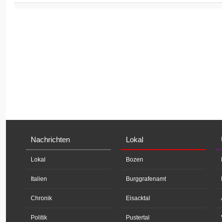
Nachrichten
Lokal
Lokal
Bozen
Italien
Burggrafenamt
Chronik
Eisacktal
Politik
Pustertal