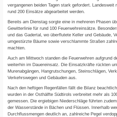
vergangenen beiden Tagen stark gefordert. Landesweit
rund 200 Einsätze abgearbeitet werden.
Bereits am Dienstag sorgte eine in mehreren Phasen ü
Gewitterlinie für rund 100 Feuerwehreinsätze. Besonder
und das Gadertal, wo überflutete Keller und Gebäude, 
umgestürzte Bäume sowie verschlammte Straßen zahlrei
machten.
Auch am Mittwoch standen die Feuerwehren aufgrund de
weiterhin im Dauereinsatz. Die Einsatzkräfte rückten u
Murenabgängen, Hangrutschungen, Steinschlägen, Verkl
Verkehrswegen und Gebäuden aus.
Nach den heftigen Regenfällen fällt die Bilanz beachtli
wurden in der Osthälfte Südtirols verbreitet mehr als 10
gemessen. Die ergiebigen Niederschläge führten zudem
der Wasserstände in Bächen und Flüssen. Innerhalb wen
Durchflussmengen deutlich an, zahlreiche Pegel verdopp