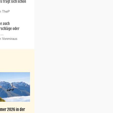
es fragt sich schon
on TheP
ie auch
rschläge oder
...
n Vonmiraus
mer 2026 in der