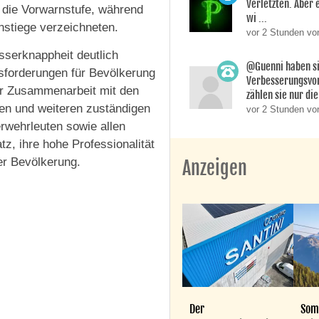
Verletzten. Aber 
die Vorwarnstufe, während
wi ...
nstiege verzeichneten.
vor 2 Stunden v
serknappheit deutlich
@Guenni haben s
usforderungen für Bevölkerung
Verbesserungsvo
ger Zusammenarbeit mit den
zählen sie nur die 
en und weiteren zuständigen
vor 2 Stunden vo
erwehrleuten sowie allen
tz, ihre hohe Professionalität
r Bevölkerung.
Anzeigen
Der
Som