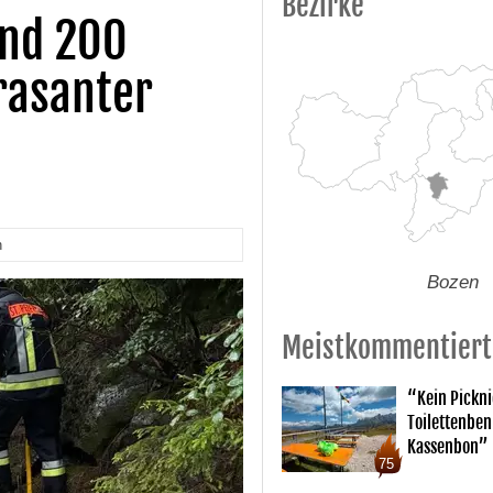
Bezirke
und 200
rasanter
n
Bozen
Meistkommentiert
“Kein Pickn
Toilettenben
Kassenbon”
75