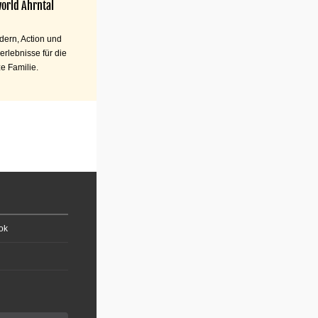
orld Ahrntal
ern, Action und
erlebnisse für die
e Familie.
ok