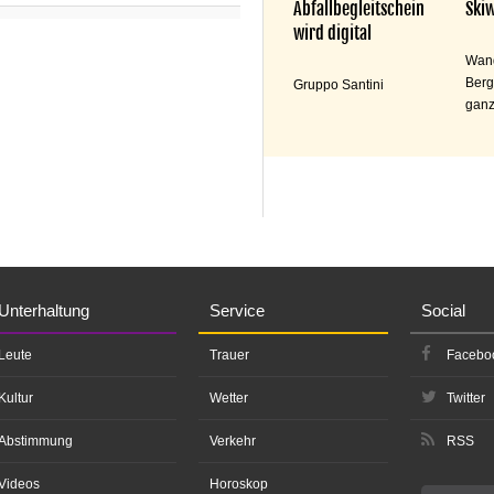
Abfallbegleitschein
Skiw
wird digital
Wand
Berg
Gruppo Santini
ganz
Unterhaltung
Service
Social
Leute
Trauer
Facebo
Kultur
Wetter
Twitter
Abstimmung
Verkehr
RSS
Videos
Horoskop