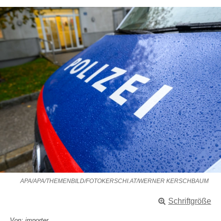
APA/APA/THEMENBILD/FOTOKERSCHI.AT/WERNER KERSCHBAUM
Schriftgröße
Von: importer