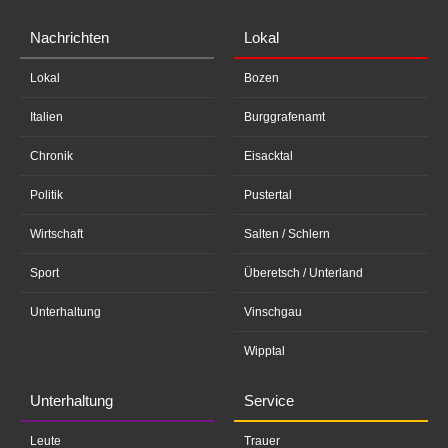
Nachrichten
Lokal
Lokal
Bozen
Italien
Burggrafenamt
Chronik
Eisacktal
Politik
Pustertal
Wirtschaft
Salten / Schlern
Sport
Überetsch / Unterland
Unterhaltung
Vinschgau
Wipptal
Unterhaltung
Service
Leute
Trauer