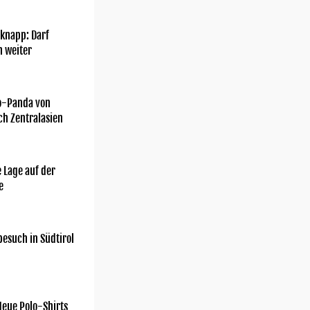
knapp: Darf
h weiter
o-Panda von
ch Zentralasien
 Lage auf der
e
esuch in Südtirol
Neue Polo-Shirts