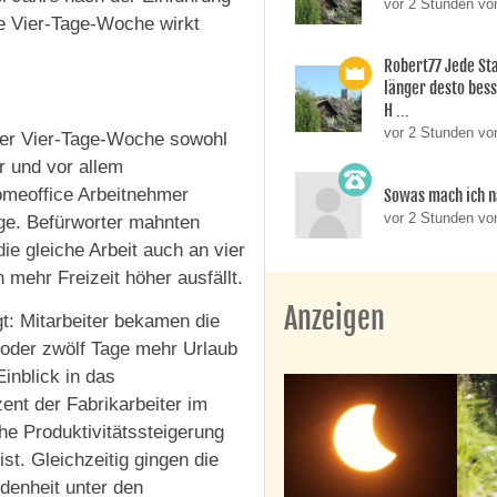
vor 2 Stunden vo
ie Vier-Tage-Woche wirkt
Robert77 Jede St
länger desto besse
H ...
vor 2 Stunden vo
 der Vier-Tage-Woche sowohl
r und vor allem
Homeoffice Arbeitnehmer
Sowas mach ich n
vor 2 Stunden v
nge. Befürworter mahnten
die gleiche Arbeit auch an vier
mehr Freizeit höher ausfällt.
Anzeigen
t: Mitarbeiter bekamen die
 oder zwölf Tage mehr Urlaub
inblick in das
ent der Fabrikarbeiter im
he Produktivitätssteigerung
st. Gleichzeitig gingen die
edenheit unter den