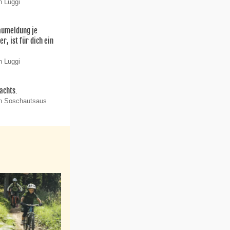
n Luggi
aumeldung je
r, ist für dich ein
n Luggi
achts.
on Soschautsaus