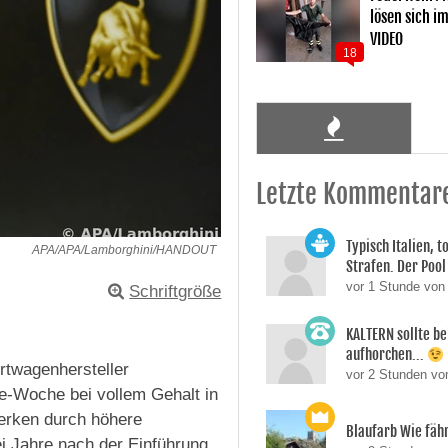
lösen sich i
VIDEO
18
Letzte Kommentar
Typisch Italien, 
APA/APA/Lamborghini/HANDOUT
Strafen. Der Pool 
vor 1 Stunde von
Schriftgröße
KALTERN sollte be
aufhorchen...
rtwagenhersteller
vor 2 Stunden v
ge-Woche bei vollem Gehalt in
Werken durch höhere
Blaufarb Wie fähr
i Jahre nach der Einführung