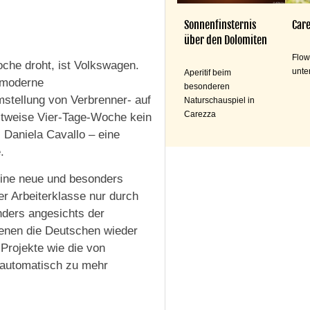
Sonnenfinsternis
Care
über den Dolomiten
Flow
oche droht, ist Volkswagen.
unte
Aperitif beim
e moderne
besonderen
stellung von Verbrenner- auf
Naturschauspiel in
Carezza
itweise Vier-Tage-Woche kein
 Daniela Cavallo – eine
.
eine neue und besonders
er Arbeiterklasse nur durch
ders angesichts der
enen die Deutschen wieder
Projekte wie die von
t automatisch zu mehr