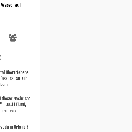
m Wasser auf –
e
total übertriebene
fasst ca. 40 Kub ...
 bern
i dieser Nachricht
"...tutti i fiumi, ...
on nemesis
st du in Urlaub ?