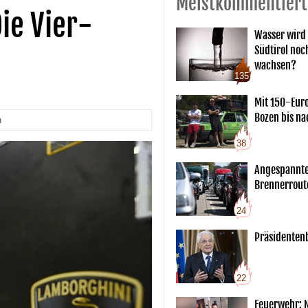
Meistkommentiert
ie Vier-
Wasser wird 
Südtirol noc
wachsen?
135
Mit 150-Eur
Bozen bis na
n
38
Angespannte
Brennerrout
24
Präsidentenb
22
Feuerwehr: 