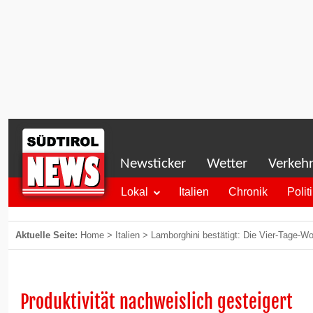
Newsticker
Wetter
Verkeh
Lokal
Italien
Chronik
Polit
Aktuelle Seite:
Home
>
Italien
>
Lamborghini bestätigt: Die Vier-Tage-Wo
Produktivität nachweislich gesteigert