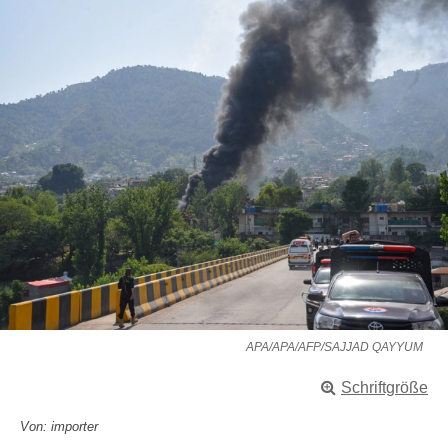
APA/APA/AFP/SAJJAD QAYYUM
Schriftgröße
Von: importer