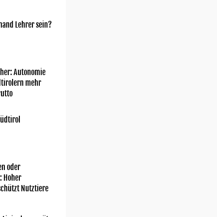
mand Lehrer sein?
her: Autonomie
dtirolern mehr
utto
üdtirol
n oder
: Hoher
chützt Nutztiere