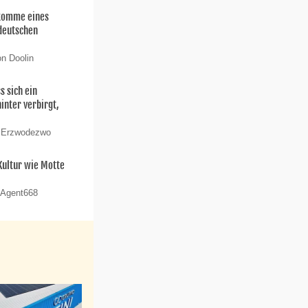
hkomme eines
deutschen
on Doolin
s sich ein
nter verbirgt,
n Erzwodezwo
 Kultur wie Motte
 Agent668