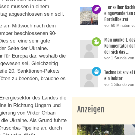
lüsse müssen in einem
...er selber Nac
eingewanderten 
tag abgeschlossen sein soll.
Bordellbetrei ...
te am Mittwoch nach dem
vor 60 Minuten v
zember beschlossenen 90-
Man munkelt, das
Dies sei eine sehr gute
Kommentator dahi
der Seite der Ukraine.
der sich das ...
r für Europa dar, weshalb die
vor 1 Stunde vo
 gewesen sei. Gleichzeitig
eile 20. Sanktionen-Pakets
Techno ist soviel
ein Doktor
Töten zu beenden, brauche es
vor 1 Stunde von
nergiesektor des Landes die
ine in Richtung Ungarn und
Anzeigen
gierung von Viktor Orban
 die Ukraine. Als Grund führte
Druschba-Pipeline an, durch