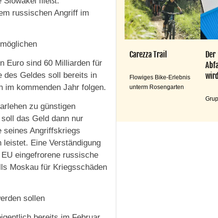
 Slowakei fließt.
em russischen Angriff im
rmöglichen
Carezza Trail
Der
 Euro sind 60 Milliarden für
Abfa
 des Geldes soll bereits in
wird
Flowiges Bike-Erlebnis
ann im kommenden Jahr folgen.
unterm Rosengarten
Grup
arlehen zu günstigen
soll das Geld dann nur
seines Angriffskriegs
leistet. Eine Verständigung
r EU eingefrorene russische
lls Moskau für Kriegsschäden
erden sollen
igentlich bereits im Februar