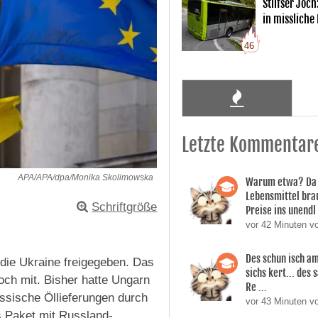
Stilfser Joch
in missliche
46
Letzte Kommentar
APA/APA/dpa/Monika Skolimowska
Warum etwa? Da 
Lebensmittel bra
Schriftgröße
Preise ins unendl 
vor 42 Minuten 
Des schun isch am
die Ukraine freigegeben. Das
sichs kert... des
och mit. Bisher hatte Ungarn
Re ...
ussische Öllieferungen durch
vor 43 Minuten 
s Paket mit Russland-