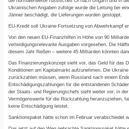
die normalerweise russisches Öl nach Ungarn und in die
Ukrainischen Angaben zufolge wurde die Leitung bei ein
Jänner beschädigt, die Lieferungen wurden gestoppt.
EU-Kredit soll Ukraine Fortsetzung von Abwehrkampf e
Von den neuen EU-Finanzhilfen in Höhe von 90 Milliarden
verteidigungsrelevante Ausgaben vorgesehen. Die Hälfte
diesem Jahr fließen – weitere 45 Milliarden könnten d
Das Finanzierungskonzept sieht vor, das Geld für das D
Konditionen am Kapitalmarkt aufzunehmen. Die Ukraine 
zurückzahlen müssen, wenn Russland nach einem Ende 
Entschädigungszahlungen für die entstandenen Schäden 
der Staats- und Regierungschefs sieht weiter vor, in de
Vermögenswerte für die Rückzahlung heranzuziehen, fa
keine Entschädigung leistet.
Sanktionspaket hätte schon im Februar verabschiedet w
Das jetzt auf den Weg gebrachte Sanktionspaket hätte e