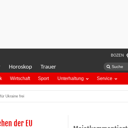
BOZEN
r
Horoskop
Trauer
ik
Wirtschaft
Sport
Unterhaltung
Service
ür Ukraine frei
ehen der EU