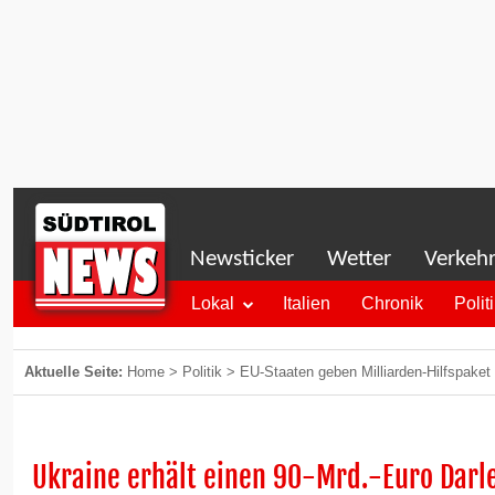
Newsticker
Wetter
Verkeh
Lokal
Italien
Chronik
Polit
Aktuelle Seite:
Home
>
Politik
>
EU-Staaten geben Milliarden-Hilfspaket f
Ukraine erhält einen 90-Mrd.-Euro Darl