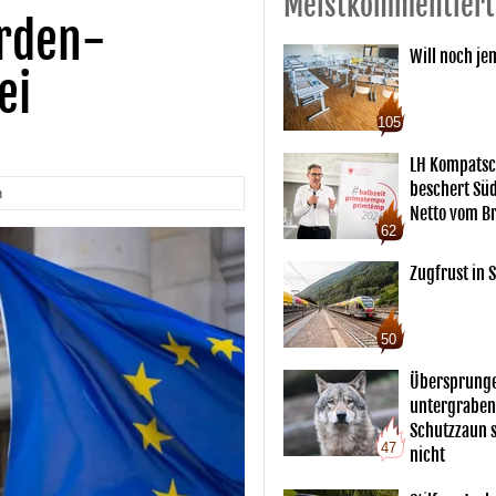
Meistkommentiert
arden-
Will noch je
ei
105
LH Kompatsc
beschert Sü
n
Netto vom Br
62
Zugfrust in S
50
Übersprunge
untergraben
Schutzzaun s
47
nicht