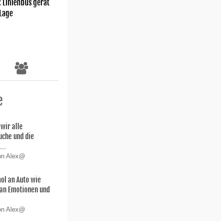
: Linienbus gerät
 Lage
e
wir alle
uche und die
...
von Alex@
ol an Auto wie
 san Emotionen und
von Alex@