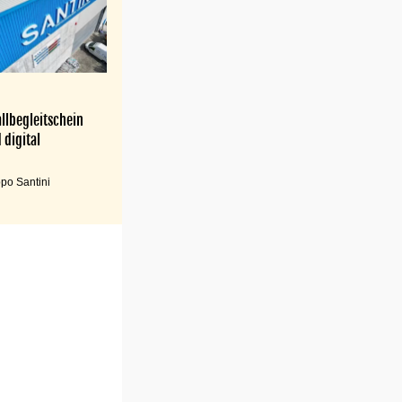
llbegleitschein
 digital
po Santini