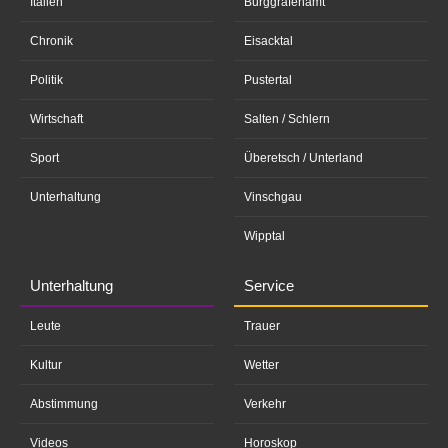
Italien
Burggrafenamt
Chronik
Eisacktal
Politik
Pustertal
Wirtschaft
Salten / Schlern
Sport
Überetsch / Unterland
Unterhaltung
Vinschgau
Wipptal
Unterhaltung
Service
Leute
Trauer
Kultur
Wetter
Abstimmung
Verkehr
Videos
Horoskop