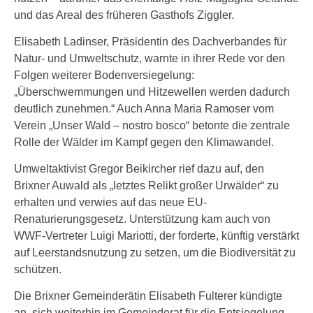
und das Areal des früheren Gasthofs Ziggler.
Elisabeth Ladinser, Präsidentin des Dachverbandes für
Natur- und Umweltschutz, warnte in ihrer Rede vor den
Folgen weiterer Bodenversiegelung:
„Überschwemmungen und Hitzewellen werden dadurch
deutlich zunehmen.“ Auch Anna Maria Ramoser vom
Verein „Unser Wald – nostro bosco“ betonte die zentrale
Rolle der Wälder im Kampf gegen den Klimawandel.
Umweltaktivist Gregor Beikircher rief dazu auf, den
Brixner Auwald als „letztes Relikt großer Urwälder“ zu
erhalten und verwies auf das neue EU-
Renaturierungsgesetz. Unterstützung kam auch von
WWF-Vertreter Luigi Mariotti, der forderte, künftig verstärkt
auf Leerstandsnutzung zu setzen, um die Biodiversität zu
schützen.
Die Brixner Gemeinderätin Elisabeth Fulterer kündigte
an, sich weiterhin im Gemeinderat für die Entsiegelung