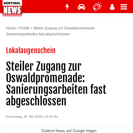
Home
>
Politik
>
Steiler Zugang zur Oswaldpromenade:
Sanierungsarbeiten fast abgeschlossen
Lokalaugenschein
Steiler Zugang zur
Oswaldpromenade:
Sanierungsarbeiten fast
abgeschlossen
Donnerstag, 28. Mai 2026 | 15:39 Uhr
Südtirol News auf Google folgen