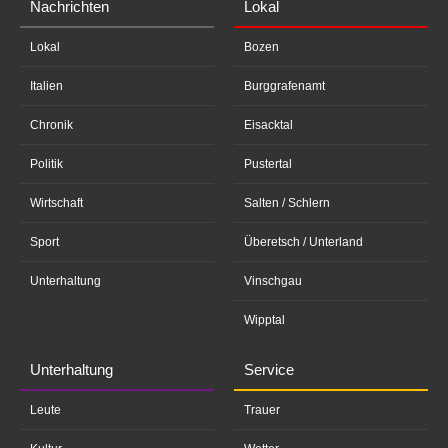
Nachrichten
Lokal
Lokal
Bozen
Italien
Burggrafenamt
Chronik
Eisacktal
Politik
Pustertal
Wirtschaft
Salten / Schlern
Sport
Überetsch / Unterland
Unterhaltung
Vinschgau
Wipptal
Unterhaltung
Service
Leute
Trauer