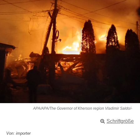
APA/APA/The Governor of Kherson region Vladimir Saldo/-
Schriftgröße
Von: importer