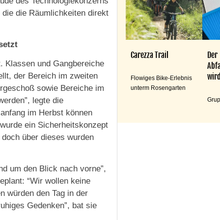
äude des Technologiekonzerns
 die die Räumlichkeiten direkt
setzt
Carezza Trail
Der
t. Klassen und Gangbereiche
Abfa
llt, der Bereich im zweiten
wird
Flowiges Bike-Erlebnis
ergeschoß sowie Bereiche im
unterm Rosengarten
werden”, legte die
Grup
ulanfang im Herbst können
 wurde ein Sicherheitskonzept
, doch über dieses wurden
d um den Blick nach vorne”,
eplant: “Wir wollen keine
n würden den Tag in der
ruhiges Gedenken”, bat sie