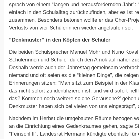
sprach von einem “langen und herausfordernden Jahr”: “
einfach in den Schulalltag zurückzufinden, aber es ist re
zusammen. Besonders betonen wollte er das Chor-Projek
Verlusts von vier Schülerinnen wieder angelaufen sei.
“Denkmuster” in den Köpfen der Schüler
Die beiden Schulsprecher Manuel Mohr und Nuno Koval 
Schülerinnen und Schüler durch den Amoklauf näher z
Deshalb werde auch der Jahrestag gemeinsam verbrach
niemand und oft seien es die “kleinen Dinge”, die zeigen
Erinnerungen sitzen: “Man sitzt zum Beispiel in der Kla
das nicht sofort zu identifizieren ist, und wird sofort he
das? Kommen noch weitere solche Geräusche?’ gehen e
Denkmuster haben sich bei vielen von uns eingeprägt”, 
Nachdem im Herbst die umgebauten Räume bezogen wor
an die Einrichtung eines Gedenkraumes gehen, sagte St
“Feinschliff”. Landesrat Hermann kündigte ebenfalls für