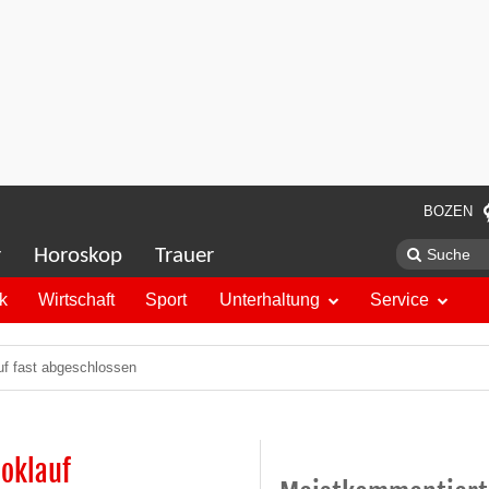
BOZEN
r
Horoskop
Trauer
ik
Wirtschaft
Sport
Unterhaltung
Service
f fast abgeschlossen
moklauf