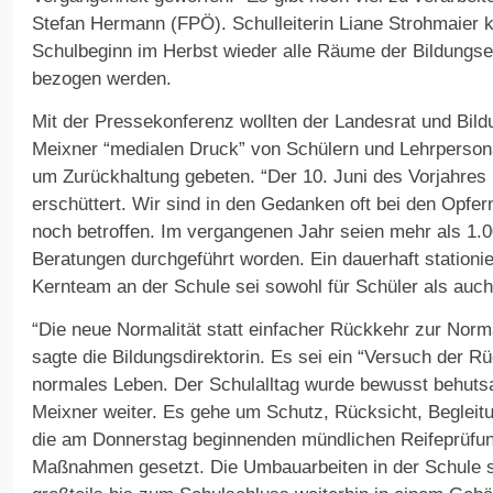
Stefan Hermann (FPÖ). Schulleiterin Liane Strohmaier k
Schulbeginn im Herbst wieder alle Räume der Bildungs
bezogen werden.
Mit der Pressekonferenz wollten der Landesrat und Bildu
Meixner “medialen Druck” von Schülern und Lehrperso
um Zurückhaltung gebeten. “Der 10. Juni des Vorjahres h
erschüttert. Wir sind in den Gedanken oft bei den Opfer
noch betroffen. Im vergangenen Jahr seien mehr als 1.
Beratungen durchgeführt worden. Ein dauerhaft stationi
Kernteam an der Schule sei sowohl für Schüler als auc
“Die neue Normalität statt einfacher Rückkehr zur Norma
sagte die Bildungsdirektorin. Es sei ein “Versuch der R
normales Leben. Der Schulalltag wurde bewusst behutsam
Meixner weiter. Es gehe um Schutz, Rücksicht, Begleitu
die am Donnerstag beginnenden mündlichen Reifeprüfun
Maßnahmen gesetzt. Die Umbauarbeiten in der Schule s