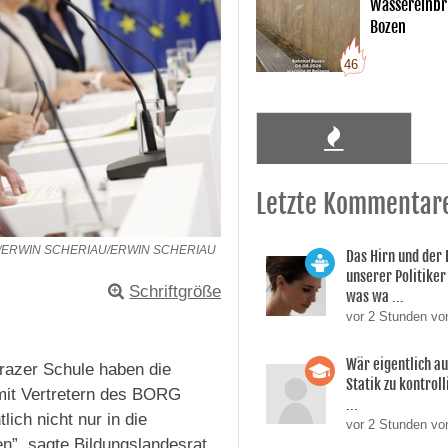
Wassereinbr
Bozen
46
Letzte Kommentar
/ERWIN SCHERIAU/ERWIN SCHERIAU
Das Hirn und der
unserer Politiker 
Schriftgröße
was wa ...
vor 2 Stunden vo
Wär eigentlich a
razer Schule haben die
Statik zu kontroll
mit Vertretern des BORG
...
ich nicht nur in die
vor 2 Stunden von
en”, sagte Bildungslandesrat