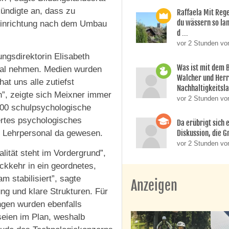
ündigte an, dass zu
Raffaela Mit Reg
du wässern so lan
einrichtung nach dem Umbau
d ...
vor 2 Stunden vo
ngsdirektorin Elisabeth
Was ist mit dem 
nal nehmen. Medien wurden
Walcher und Her
at uns alle zutiefst
Nachhaltigkeitsla
n”, zeigte sich Meixner immer
vor 2 Stunden vo
000 schulpsychologische
ertes psychologisches
Da erübrigt sich e
Diskussion, die Gr
h Lehrpersonal da gewesen.
vor 2 Stunden von
lität steht im Vordergrund”,
ückkehr in ein geordnetes,
 stabilisiert”, sagte
Anzeigen
ng und klare Strukturen. Für
gen wurden ebenfalls
eien im Plan, weshalb