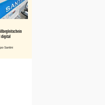
llbegleitschein
 digital
po Santini