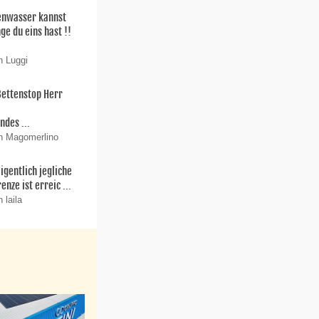
enwasser kannst
ge du eins hast !!
n Luggi
Bettenstop Herr
r
ndes ...
n Magomerlino
igentlich jegliche
enze ist erreic ...
 laila