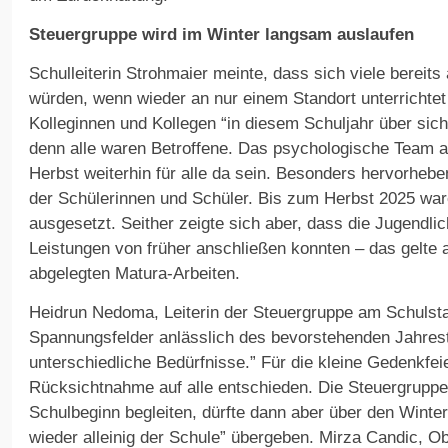
Steuergruppe wird im Winter langsam auslaufen
Schulleiterin Strohmaier meinte, dass sich viele bereits
würden, wenn wieder an nur einem Standort unterrichtet
Kolleginnen und Kollegen “in diesem Schuljahr über si
denn alle waren Betroffene. Das psychologische Team 
Herbst weiterhin für alle da sein. Besonders hervorheben
der Schülerinnen und Schüler. Bis zum Herbst 2025 war
ausgesetzt. Seither zeigte sich aber, dass die Jugendli
Leistungen von früher anschließen konnten – das gelte a
abgelegten Matura-Arbeiten.
Heidrun Nedoma, Leiterin der Steuergruppe am Schulsta
Spannungsfelder anlässlich des bevorstehenden Jahrest
unterschiedliche Bedürfnisse.” Für die kleine Gedenkfei
Rücksichtnahme auf alle entschieden. Die Steuergrupp
Schulbeginn begleiten, dürfte dann aber über den Winte
wieder alleinig der Schule” übergeben. Mirza Candic, O