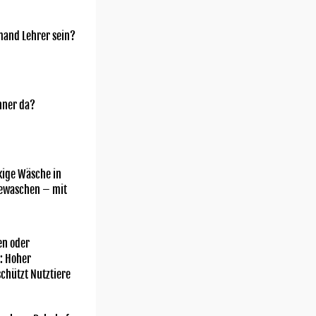
mand Lehrer sein?
nner da?
kige Wäsche in
gewaschen – mit
n oder
: Hoher
chützt Nutztiere