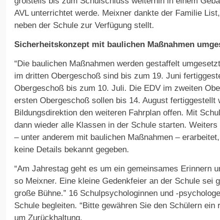
großteils bis zum Schulschluss weiterhin in einem Geb
AVL unterrichtet werde. Meixner dankte der Familie List,
neben der Schule zur Verfügung stellt.
Sicherheitskonzept mit baulichen Maßnahmen umge
“Die baulichen Maßnahmen werden gestaffelt umgesetz
im dritten Obergeschoß sind bis zum 19. Juni fertiggeste
Obergeschoß bis zum 10. Juli. Die EDV im zweiten Ob
ersten Obergeschoß sollen bis 14. August fertiggestellt 
Bildungsdirektion den weiteren Fahrplan offen. Mit Sch
dann wieder alle Klassen in der Schule starten. Weiters
– unter anderem mit baulichen Maßnahmen – erarbeitet
keine Details bekannt gegeben.
“Am Jahrestag geht es um ein gemeinsames Erinnern un
so Meixner. Eine kleine Gedenkfeier an der Schule sei g
große Bühne.” 16 Schulpsychologinnen und -psychologe
Schule begleiten. “Bitte gewähren Sie den Schülern ein 
um Zurückhaltung.