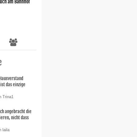
uch am Bahnhof
e
 Hausverstand
ist das einzige
n Trina1
uch angebracht die
ieren, nicht dass
 laila