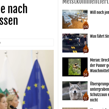
Meistkommentiert
e nach
Will noch je
ossen
109
Was fährt Si
n
58
Meran: Drec
der Passer 
Waschmittel
54
Übersprunge
untergraben
Schutzzaun s
52
nicht