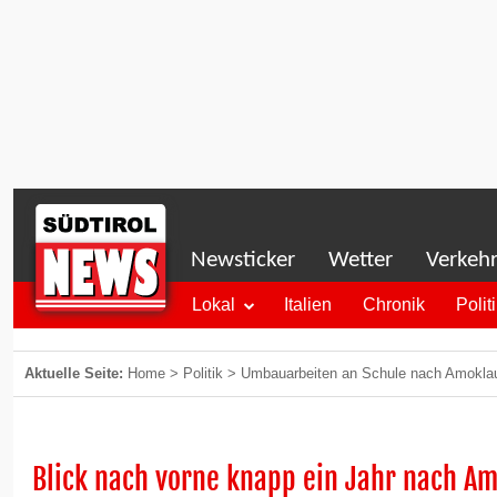
Newsticker
Wetter
Verkeh
Lokal
Italien
Chronik
Polit
Aktuelle Seite:
Home
>
Politik
>
Umbauarbeiten an Schule nach Amoklau
Blick nach vorne knapp ein Jahr nach A