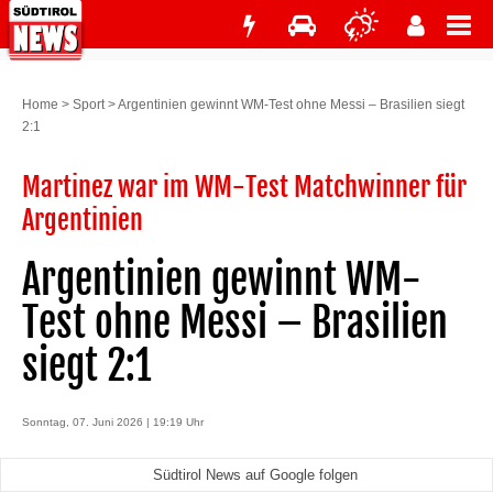
Home
>
Sport
>
Argentinien gewinnt WM-Test ohne Messi – Brasilien siegt
2:1
Martinez war im WM-Test Matchwinner für
Argentinien
Argentinien gewinnt WM-
Test ohne Messi – Brasilien
siegt 2:1
Sonntag, 07. Juni 2026 | 19:19 Uhr
Südtirol News auf Google folgen