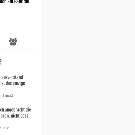
uch am Bahnhof
e
 Hausverstand
ist das einzige
n Trina1
uch angebracht die
ieren, nicht dass
 laila