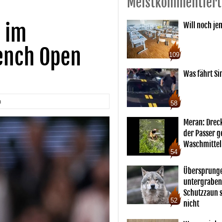
Meistkommentiert
g im
Will noch je
ench Open
109
Was fährt Si
n
58
Meran: Drec
der Passer 
Waschmittel
54
Übersprunge
untergraben
Schutzzaun s
52
nicht