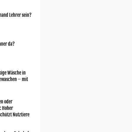
mand Lehrer sein?
nner da?
kige Wäsche in
gewaschen – mit
n oder
: Hoher
chützt Nutztiere