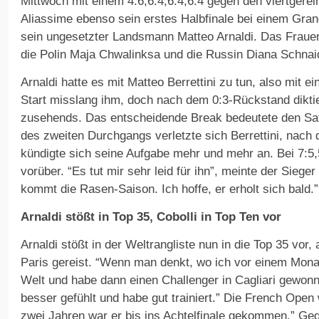
Mittwoch mit einem 4:6,6:4,6:4,6:4 gegen den viertgerei
Aliassime ebenso sein erstes Halbfinale bei einem Gra
sein ungesetzter Landsmann Matteo Arnaldi. Das Frauen
die Polin Maja Chwalinksa und die Russin Diana Schnai
Arnaldi hatte es mit Matteo Berrettini zu tun, also mit ei
Start misslang ihm, doch nach dem 0:3-Rückstand diktie
zusehends. Das entscheidende Break bedeutete den Sa
des zweiten Durchgangs verletzte sich Berrettini, nach
kündigte sich seine Aufgabe mehr und mehr an. Bei 7:5,5
vorüber. “Es tut mir sehr leid für ihn”, meinte der Sieger 
kommt die Rasen-Saison. Ich hoffe, er erholt sich bald.”
Arnaldi stößt in Top 35, Cobolli in Top Ten vor
Arnaldi stößt in der Weltrangliste nun in die Top 35 vo
Paris gereist. “Wenn man denkt, wo ich vor einem Monat
Welt und habe dann einen Challenger in Cagliari gewon
besser gefühlt und habe gut trainiert.” Die French Open
zwei Jahren war er bis ins Achtelfinale gekommen.” Geg