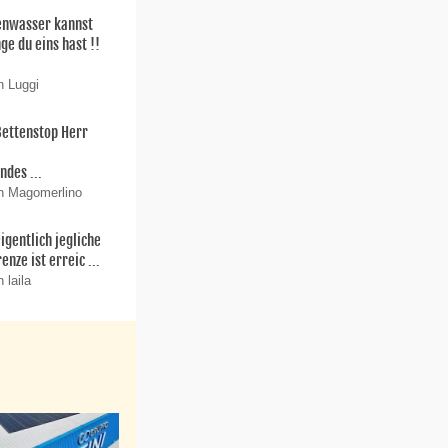
enwasser kannst
ge du eins hast !!
n Luggi
Bettenstop Herr
r
ndes ...
n Magomerlino
igentlich jegliche
enze ist erreic ...
 laila