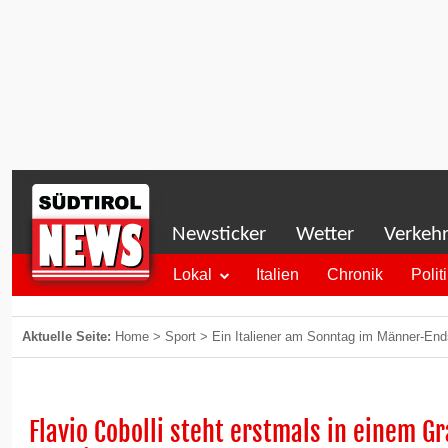
Newsticker
Wetter
Verkeh
Lokal
Italien
Chronik
Polit
Aktuelle Seite:
Home
>
Sport
>
Ein Italiener am Sonntag im Männer-End
Flavio Cobolli steht erstmals in einem 