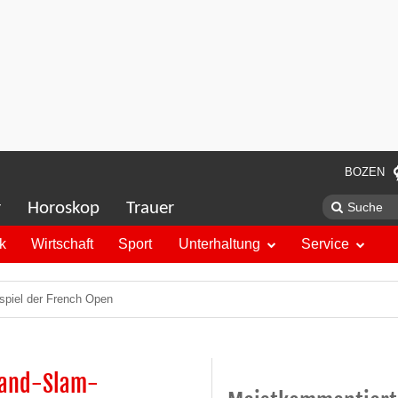
BOZEN
r
Horoskop
Trauer
ik
Wirtschaft
Sport
Unterhaltung
Service
spiel der French Open
Grand-Slam-