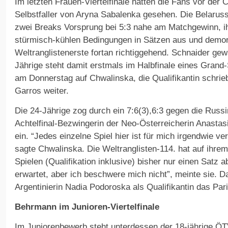
Im letzten Frauen-Viertelfinale hatten die Fans vor der C
Selbstfaller von Aryna Sabalenka gesehen. Die Belarus
zwei Breaks Vorsprung bei 5:3 nahe am Matchgewinn, ih
stürmisch-kühlen Bedingungen in Sätzen aus und demora
Weltranglistenerste fortan richtiggehend. Schnaider gew
Jährige steht damit erstmals im Halbfinale eines Grand-S
am Donnerstag auf Chwalinska, die Qualifikantin schri
Garros weiter.
Die 24-Jährige zog durch ein 7:6(3),6:3 gegen die Russi
Achtelfinal-Bezwingerin der Neo-Österreicherin Anastasi
ein. “Jedes einzelne Spiel hier ist für mich irgendwie ve
sagte Chwalinska. Die Weltranglisten-114. hat auf ihrem
Spielen (Qualifikation inklusive) bisher nur einen Satz 
erwartet, aber ich beschwere mich nicht”, meinte sie. D
Argentinierin Nadia Podoroska als Qualifikantin das Pari
Behrmann im Junioren-Viertelfinale
Im Juniorenbewerb steht unterdessen der 18-jährige ÖT