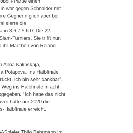
obolli-Partie einen
sin war gegen Schnaider mit
re Gegnerin glich aber bei
lisierte die
ann 3:6,7:5,6:0. Die 22-
lam-Turniers. Sie trifft nun
eb ihr Märchen von Roland
n Anna Kalinskaja,
a Potapova, ins Halbfinale
rrückt, ich bin sehr dankbar”,
 Weg ins Halbfinale in acht
abgegeben. “Ich habe das nicht
avor hatte nur 2020 die
s-Halbfinale erreicht.
V-Spieler Thilo Behrmann im