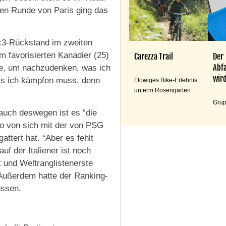
ten Runde von Paris ging das
1:3-Rückstand im zweiten
m favorisierten Kanadier (25)
Carezza Trail
Der
Abfa
tte, um nachzudenken, was ich
wird
ass ich kämpfen muss, denn
Flowiges Bike-Erlebnis
unterm Rosengarten
Grup
 auch deswegen ist es “die
o von sich mit der von PSG
tert hat. “Aber es fehlt
uf der Italiener ist noch
t und Weltranglistenerste
 Außerdem hatte der Ranking-
üssen.