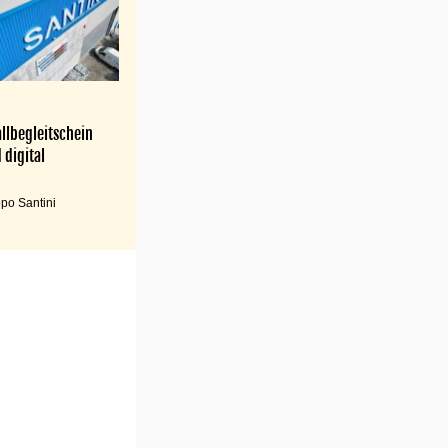
llbegleitschein
 digital
po Santini