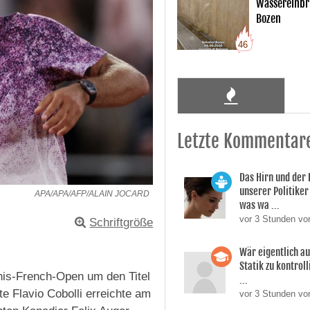
Wassereinbr
Bozen
46
Letzte Kommentar
Das Hirn und der
unserer Politiker 
APA/APA/AFP/ALAIN JOCARD
was wa ...
vor 3 Stunden vo
Schriftgröße
Wär eigentlich a
Statik zu kontroll
nnis-French-Open um den Titel
...
e Flavio Cobolli erreichte am
vor 3 Stunden von