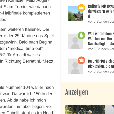
hten Kanadier Felix Auger-
Raffaela Mit Reg
nd-Slam-Turnier wie danach
du wässern so lan
-Halbfinale komplettierten
d ...
der.
vor 3 Stunden vo
nem weiteren Italiener. Der
Was ist mit dem 
rte der 25-Jährige das Spiel
Walcher und Her
tzgewinn. Bald nach Beginn
Nachhaltigkeitsla
 dem “medical time-out”
vor 3 Stunden vo
:2 für Arnaldi war es
Da erübrigt sich e
in Richtung Berrettini. “Jetzt
Diskussion, die Gr
vor 3 Stunden von
r, als Nummer 104 war er nach
Anzeigen
 war. Da war ich 150 in der
nen. Ab da habe ich mich
 würden ihm aber liegen, vor
en Cobolli steht es im Head-