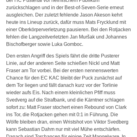
der HC Pustertal vor heimischem Publikum
zurückschlagen und in der Best-of-Seven-Serie erneut
ausgleichen. Der zuletzt fehlende Jason Akeson kehrt
heute ins Lineup zurück, dafür muss Mats Frycklund mit
einer Oberkörperverletzung pausieren. Bei den Rotjacken
fehlen die Langzeitverletzten Jan Muršak und Johannes
Bischofberger sowie Luka Gomboc.
Den ersten Angriff des Spiels fährt die dritte Pusterer
Linie, auf der anderen Seite schießen Nickl und Matt
Fraser am Tor vorbei. Bei der ersten nennenswerten
Chance für den EC KAC bleibt der Puck zunächst auf
dem Tor liegen und fällt danach kurz vor der Torlinie
wieder aufs Eis. Nach einem kleinlichen Pfiff muss
Svedverg auf die Strafbank, und die Kärntner schlagen
sofort zu: Matt Fraser stochert einen Rebound von Clark
ins Tor, die Rotjacken gehen mit 0:1 in Führung. Die
Wölfe bleiben dran, einen Wristshot von Viktor Svedberg
kann Sebastian Dahm nur mit viel Mühe entschärfen.
Danach sind Torchancen für einige Zeit Mangelware. In