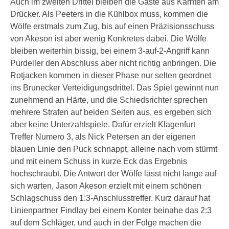
Auch im zweiten Drittel bleiben die Gäste aus Kärnten am
Drücker. Als Peeters in die Kühlbox muss, kommen die
Wölfe erstmals zum Zug, bis auf einen Präzisionsschuss
von Akeson ist aber wenig Konkretes dabei. Die Wölfe
bleiben weiterhin bissig, bei einem 3-auf-2-Angriff kann
Purdeller den Abschluss aber nicht richtig anbringen. Die
Rotjacken kommen in dieser Phase nur selten geordnet
ins Brunecker Verteidigungsdrittel. Das Spiel gewinnt nun
zunehmend an Härte, und die Schiedsrichter sprechen
mehrere Strafen auf beiden Seiten aus, es ergeben sich
aber keine Unterzahlspiele. Dafür erzielt Klagenfurt
Treffer Numero 3, als Nick Petersen an der eigenen
blauen Linie den Puck schnappt, alleine nach vorn stürmt
und mit einem Schuss in kurze Eck das Ergebnis
hochschraubt. Die Antwort der Wölfe lässt nicht lange auf
sich warten, Jason Akeson erzielt mit einem schönen
Schlagschuss den 1:3-Anschlusstreffer. Kurz darauf hat
Linienpartner Findlay bei einem Konter beinahe das 2:3
auf dem Schläger, und auch in der Folge machen die