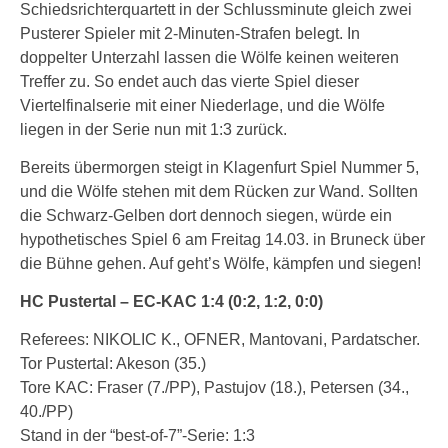
Schiedsrichterquartett in der Schlussminute gleich zwei
Pusterer Spieler mit 2-Minuten-Strafen belegt. In
doppelter Unterzahl lassen die Wölfe keinen weiteren
Treffer zu. So endet auch das vierte Spiel dieser
Viertelfinalserie mit einer Niederlage, und die Wölfe
liegen in der Serie nun mit 1:3 zurück.
Bereits übermorgen steigt in Klagenfurt Spiel Nummer 5,
und die Wölfe stehen mit dem Rücken zur Wand. Sollten
die Schwarz-Gelben dort dennoch siegen, würde ein
hypothetisches Spiel 6 am Freitag 14.03. in Bruneck über
die Bühne gehen. Auf geht’s Wölfe, kämpfen und siegen!
HC Pustertal – EC-KAC 1:4 (0:2, 1:2, 0:0)
Referees: NIKOLIC K., OFNER, Mantovani, Pardatscher.
Tor Pustertal: Akeson (35.)
Tore KAC: Fraser (7./PP), Pastujov (18.), Petersen (34.,
40./PP)
Stand in der “best-of-7”-Serie: 1:3