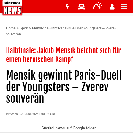
Home
>
Sport
>
Mensik gewinnt Paris-Duell der Youngsters – Zverev
souverän
Halbfinale: Jakub Mensik belohnt sich für
einen heroischen Kampf
Mensik gewinnt Paris-Duell
der Youngsters – Zverev
souverän
Mittwoch, 03. Juni 2026 | 00:03 Uhr
Südtirol News auf Google folgen