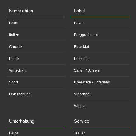
Nachrichten
Lokal
Lokal
Bozen
Italien
Burggrafenamt
Chronik
Eisacktal
Politik
Pustertal
Wirtschaft
Salten / Schlern
Sport
Überetsch / Unterland
Unterhaltung
Vinschgau
Wipptal
Unterhaltung
Service
Leute
Trauer