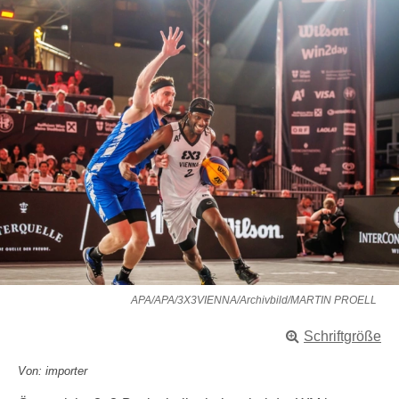
APA/APA/3X3VIENNA/Archivbild/MARTIN PROELL
Schriftgröße
Von: importer