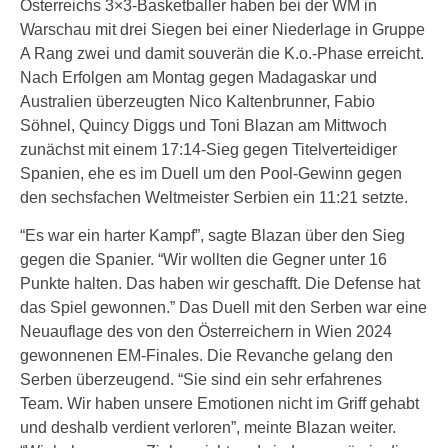
Österreichs 3×3-Basketballer haben bei der WM in
Warschau mit drei Siegen bei einer Niederlage in Gruppe
A Rang zwei und damit souverän die K.o.-Phase erreicht.
Nach Erfolgen am Montag gegen Madagaskar und
Australien überzeugten Nico Kaltenbrunner, Fabio
Söhnel, Quincy Diggs und Toni Blazan am Mittwoch
zunächst mit einem 17:14-Sieg gegen Titelverteidiger
Spanien, ehe es im Duell um den Pool-Gewinn gegen
den sechsfachen Weltmeister Serbien ein 11:21 setzte.
“Es war ein harter Kampf”, sagte Blazan über den Sieg
gegen die Spanier. “Wir wollten die Gegner unter 16
Punkte halten. Das haben wir geschafft. Die Defense hat
das Spiel gewonnen.” Das Duell mit den Serben war eine
Neuauflage des von den Österreichern in Wien 2024
gewonnenen EM-Finales. Die Revanche gelang den
Serben überzeugend. “Sie sind ein sehr erfahrenes
Team. Wir haben unsere Emotionen nicht im Griff gehabt
und deshalb verdient verloren”, meinte Blazan weiter.