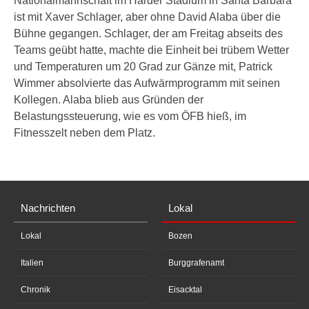
Nationalmannschaft im Harder Stadium in Santa Barbara
ist mit Xaver Schlager, aber ohne David Alaba über die
Bühne gegangen. Schlager, der am Freitag abseits des
Teams geübt hatte, machte die Einheit bei trübem Wetter
und Temperaturen um 20 Grad zur Gänze mit, Patrick
Wimmer absolvierte das Aufwärmprogramm mit seinen
Kollegen. Alaba blieb aus Gründen der
Belastungssteuerung, wie es vom ÖFB hieß, im
Fitnesszelt neben dem Platz.
Nachrichten
Lokal
Lokal
Bozen
Italien
Burggrafenamt
Chronik
Eisacktal