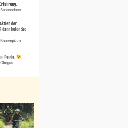
 Erfahrung.
n Sosonadann
 Aktien der
€ dann holen Sie
 Bauernpizza
em Panda.
n Olmgas