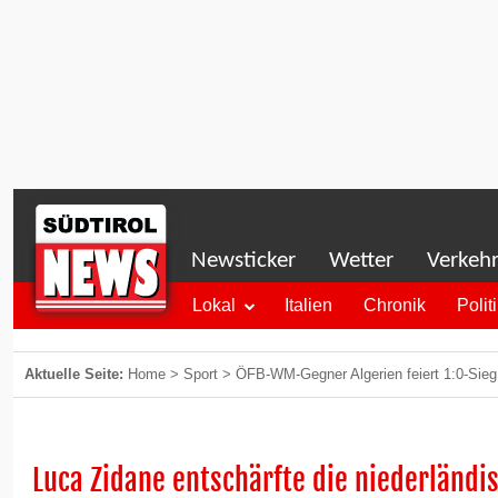
Newsticker
Wetter
Verkeh
Lokal
Italien
Chronik
Polit
Aktuelle Seite:
Home
>
Sport
>
ÖFB-WM-Gegner Algerien feiert 1:0-Sieg
Luca Zidane entschärfte die niederländ