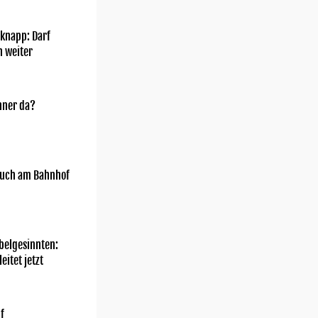
knapp: Darf
h weiter
nner da?
uch am Bahnhof
belgesinnten:
eitet jetzt
f