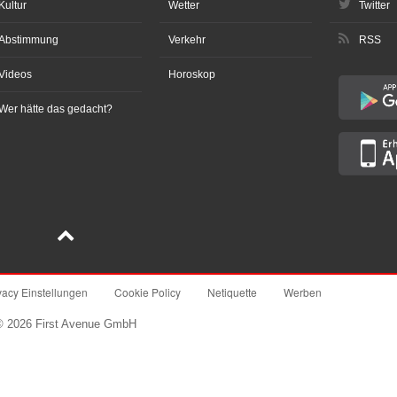
Kultur
Wetter
Twitter
Abstimmung
Verkehr
RSS
Videos
Horoskop
Wer hätte das gedacht?
vacy Einstellungen
Cookie Policy
Netiquette
Werben
© 2026 First Avenue GmbH