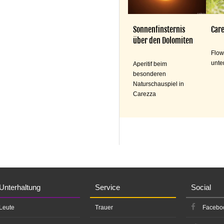
Sonnenfinsternis
Care
über den Dolomiten
Flow
unte
Aperitif beim
besonderen
Naturschauspiel in
Carezza
Unterhaltung
Service
Social
Leute
Trauer
Facebo