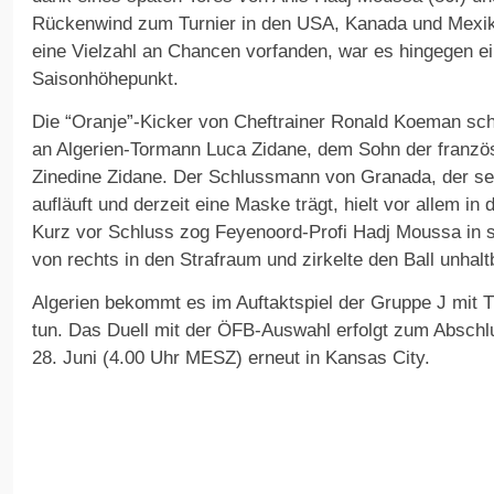
Rückenwind zum Turnier in den USA, Kanada und Mexiko.
eine Vielzahl an Chancen vorfanden, war es hingegen 
Saisonhöhepunkt.
Die “Oranje”-Kicker von Cheftrainer Ronald Koeman sch
an Algerien-Tormann Luca Zidane, dem Sohn der franzö
Zinedine Zidane. Der Schlussmann von Granada, der seit
aufläuft und derzeit eine Maske trägt, hielt vor allem in d
Kurz vor Schluss zog Feyenoord-Profi Hadj Moussa in 
von rechts in den Strafraum und zirkelte den Ball unhalt
Algerien bekommt es im Auftaktspiel der Gruppe J mit Ti
tun. Das Duell mit der ÖFB-Auswahl erfolgt zum Absc
28. Juni (4.00 Uhr MESZ) erneut in Kansas City.