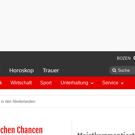
BOZEN
r
Horoskop
Trauer
ik
Wirtschaft
Sport
Unterhaltung
Service
 in den Niederlanden
ischen Chancen