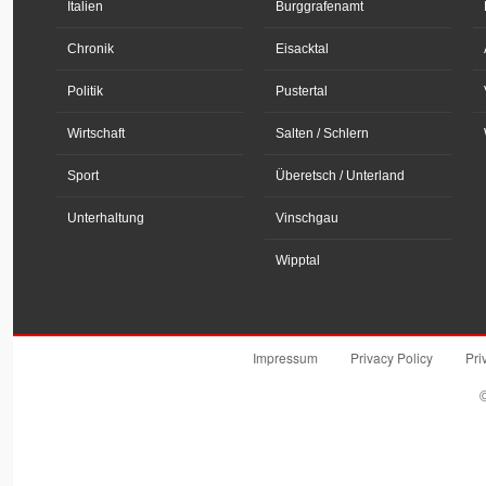
Italien
Burggrafenamt
Chronik
Eisacktal
Politik
Pustertal
Wirtschaft
Salten / Schlern
Sport
Überetsch / Unterland
Unterhaltung
Vinschgau
Wipptal
Impressum
Privacy Policy
Pri