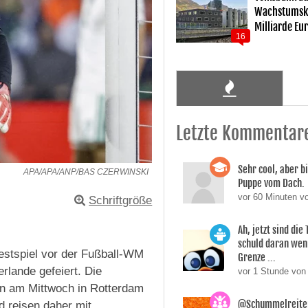
Wachstumsku
Milliarde Eu
16
Letzte Kommentar
Sehr cool, aber b
APA/APA/ANP/BAS CZERWINSKI
Puppe vom Dach.
vor 60 Minuten vo
Schriftgröße
Ah, jetzt sind die
schuld daran wen
estspiel vor der Fußball-WM
Grenze ...
rlande gefeiert. Die
vor 1 Stunde von
en am Mittwoch in Rotterdam
@Schummelreiter
d reisen daher mit