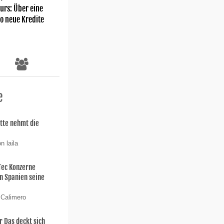
rs: Über eine
ro neue Kredite
e
itte nehmt die
n laila
 Tec Konzerne
n Spanien seine
 Calimero
 Das deckt sich