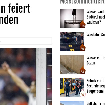
Meistkommentiert
 feiert
Wasser wird 
anden
Südtirol noc
wachsen?
118
Was fährt Si
n
89
Wassereinbr
Bozen
63
Schutz vor Ü
Security begl
Zugpersonal
20
Volksbank au