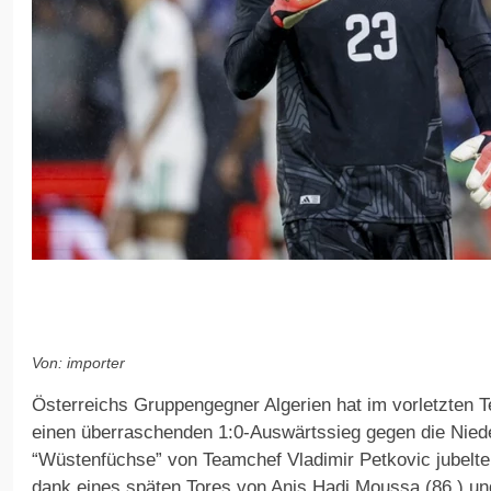
Von: importer
Österreichs Gruppengegner Algerien hat im vorletzten T
einen überraschenden 1:0-Auswärtssieg gegen die Niede
“Wüstenfüchse” von Teamchef Vladimir Petkovic jubelt
dank eines späten Tores von Anis Hadj Moussa (86.) un