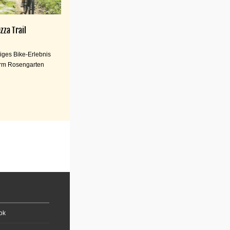
zza Trail
iges Bike-Erlebnis
rm Rosengarten
ok