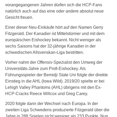
vorangegangenen Jahren dürfen sich die HCP-Fans
natürlich auch auf das eine oder andere absolut neue
Gesicht freuen.
Einer dieser Neu-Einkäufe hört auf den Namen Gerry
Fitzgerald. Der Kanadier ist Mittelstürmer und mit dem
europäischen Eishockey bekannt. Nicht weniger als
sechs Saisons hat der 32-jährige Kanadier in der
schwedischen Allsvenskan-Liga bestritten.
Vorher nahm der Offensiv-Spezialist den Umweg der
Universitäts-Jahre zum Profi-Eishockey. Als
Führungsspieler der Bemidji State Uni folgte der direkte
Einstieg in die AHL (Iowa Wild). 2019/20 spielte er bei
Lehigh Valley Phantoms (AHL) übrigens mit den Ex-
HCP-Cracks Reece Willcox und Greg Carey.
2020 folgte dann der Wechsel nach Europa. In der
zweiten Liga Schwedens produzierte Fitzgerald über die
Jahre in 288 Spielen nicht weniger als 233 Punkte. Nun