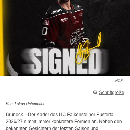
HCP
Schriftgröße
Von: Lukas Unterkofler
Bruneck – Der Kader des HC Falkensteiner Pustertal
2026/27 nimmt immer konkretere Formen an. Neben den
bekannten Gesichtern der letzten Saison und