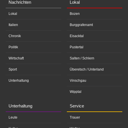
Nachrichten
Lokal
Lokal
Bozen
Italien
Burggrafenamt
Chronik
Eisacktal
Politik
Pustertal
Wirtschaft
Salten / Schlern
Sport
Überetsch / Unterland
Unterhaltung
Vinschgau
Wipptal
Unterhaltung
Service
Leute
Trauer