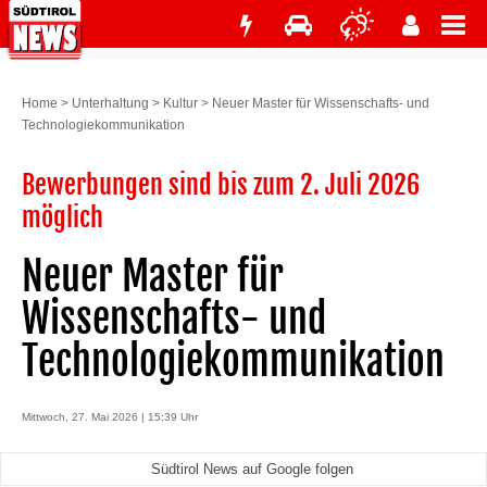
Home
>
Unterhaltung
>
Kultur
>
Neuer Master für Wissenschafts- und
Technologiekommunikation
Bewerbungen sind bis zum 2. Juli 2026
möglich
Neuer Master für
Wissenschafts- und
Technologiekommunikation
Mittwoch, 27. Mai 2026 | 15:39 Uhr
Südtirol News auf Google folgen