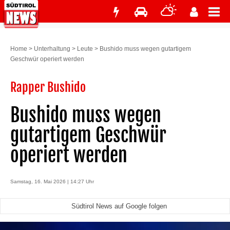
Home
>
Unterhaltung
>
Leute
>
Bushido muss wegen gutartigem
Geschwür operiert werden
Rapper Bushido
Bushido muss wegen
gutartigem Geschwür
operiert werden
Samstag, 16. Mai 2026 | 14:27 Uhr
Südtirol News auf Google folgen