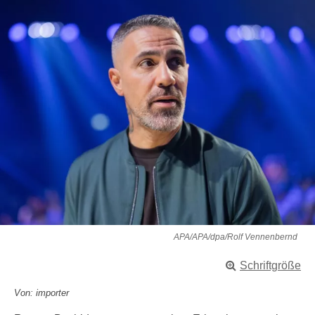
APA/APA/dpa/Rolf Vennenbernd
Schriftgröße
Von: importer