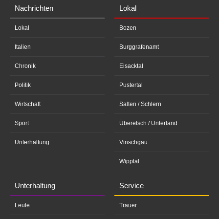
Nachrichten
Lokal
Lokal
Bozen
Italien
Burggrafenamt
Chronik
Eisacktal
Politik
Pustertal
Wirtschaft
Salten / Schlern
Sport
Überetsch / Unterland
Unterhaltung
Vinschgau
Wipptal
Unterhaltung
Service
Leute
Trauer