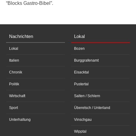
“Blocks Gastro-Bibel”.
Nachrichten
Lokal
Lokal
Bozen
Italien
Burggrafenamt
Chronik
Eisacktal
Politik
Pustertal
Wirtschaft
Salten / Schlern
Sport
Überetsch / Unterland
Unterhaltung
Vinschgau
Wipptal