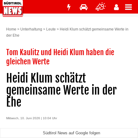
Home
>
Unterhaltung
>
Leute
>
Heidi Klum schätzt gemeinsame Werte in
der Ehe
Tom Kaulitz und Heidi Klum haben die
gleichen Werte
Heidi Klum schätzt
gemeinsame Werte in der
Ehe
Mittwoch, 10. Juni 2026 | 10:04 Uhr
Südtirol News auf Google folgen